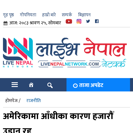
गृह पृष्ठ
गोपनियता
हाम्रो बारे
सम्पर्क
बिज्ञापन
आज: २०८३ श्रावण २५, सोमबार
ार
ि
ताजा अपडेट
होमपेज /
राजनीति
अमेरिकामा आँधीका कारण हजारौँ
उडान रद्द