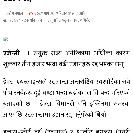
शुपालन
लाईभ नेपाल
२०८१ पौष २७, शनिबार (१ साल अघि)
१६७१० पटक पढिएको
अनुमानित पढ्ने समय : १ मिनेट
एजेन्सी ।
संयुक्त राज्य अमेरिकामा आँधीका कारण
शुक्रबार तीन हजार भन्दा बढी उडानहरू रद्द भएका छन् ।
डेल्टा एयरलाइन्सले एटलान्टा अन्तर्राष्ट्रिय एयरपोर्टका सबै
पाँच रनवेहरू दुई घण्टा भन्दा बढीका लागि बन्द गरिएको
जन
बताएको छ । डेल्टा विमानले पनि इन्जिनमा समस्या
आएपछि एटलान्टामा उडान रद्द गर्नुपरेको थियो ।
डलास–फोर्ट वर्थ (टेक्सास) र शार्लोट डगलस (उत्तरी