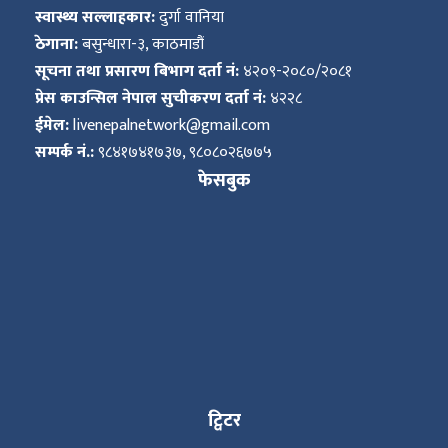
स्वास्थ्य सल्लाहकार:
दुर्गा वानिया
ठेगाना:
बसुन्धारा-३, काठमाडौं
सूचना तथा प्रसारण बिभाग दर्ता नं:
४२०९-२०८०/२०८१
प्रेस काउन्सिल नेपाल सुचीकरण दर्ता नं:
४२२८
ईमेल:
livenepalnetwork@gmail.com
सम्पर्क नं.:
९८४१७४१७३७, ९८०८०२६७७५
फेसबुक
ट्विटर