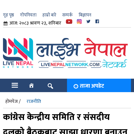
गृह पृष्ठ
गोपनियता
हाम्रो बारे
सम्पर्क
बिज्ञापन
आज: २०८३ श्रावण २३, शनिबार
ार
ि
ताजा अपडेट
होमपेज /
राजनीति
कांग्रेस केन्द्रीय समिति र संसदीय
दलको बैठकबाट साझा धारणा बनाउनु