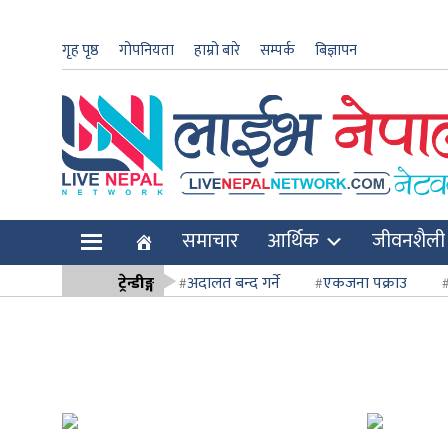
गृह पृष्ठ
गोपनियता
हाम्रो बारे
सम्पर्क
बिज्ञापन
ार
समाचार
आर्थिक
जीवनशैली
ि
ट्रेन्डीङ्ग
अदालत बन्द गर्ने
एकजना पक्राउ
सर्वोच्च अदाल