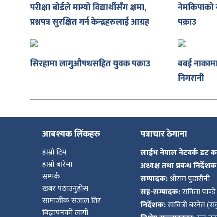
परीक्षा बोर्डले माग्यो विद्यार्थीसँग क्षमा,
नेमकिपाको 
शुपालन
प्रश्नपत्र सुरक्षित गर्न केन्द्रहरुलाई आग्रह
पक्राउ
सिरहामा लागुऔषधसहित युवक पक्राउ
बबई नाकामा
निगरानी
आबश्यक लिंकहरु
पत्राचार ठेगाना
हाम्रो टिम
लाईभ नेपाल नेटवर्क डट 
हाम्रो बारेमा
अध्यक्ष तथा प्रबन्ध निर्देशक
जन
सम्पर्क
सम्पादक:
श्रीराम पुडासैनी
खबर पठाउनुहोस
सह-सम्पादक:
सविता पाण्डे
सामाजीक संजाल तिर
निर्देशक:
सावित्री बस्नेत (सव
बिज्ञापनको लागी