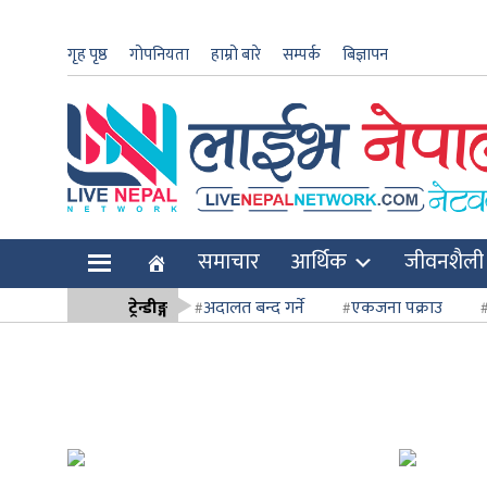
गृह पृष्ठ
गोपनियता
हाम्रो बारे
सम्पर्क
बिज्ञापन
ार
समाचार
आर्थिक
जीवनशैली
ि
ट्रेन्डीङ्ग
अदालत बन्द गर्ने
एकजना पक्राउ
सर्वोच्च अदाल