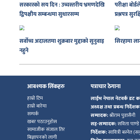
सरकारको सय दिन : उच्चस्तरीय भ्रमणदेखि
परीक्षा बोर्डल
शुपालन
द्विपक्षीय सम्बन्धमा सुधारसम्म
प्रश्नपत्र सुर
सर्वोच्च अदालतमा शुक्रबार मुद्दाको सुनुवाइ
सिरहामा ला
नहुने
आबश्यक लिंकहरु
पत्राचार ठेगाना
हाम्रो टिम
लाईभ नेपाल नेटवर्क डट 
हाम्रो बारेमा
अध्यक्ष तथा प्रबन्ध निर्देशक
जन
सम्पर्क
सम्पादक:
श्रीराम पुडासैनी
खबर पठाउनुहोस
सह-सम्पादक:
सविता पाण्डे
सामाजीक संजाल तिर
निर्देशक:
सावित्री बस्नेत (सव
बिज्ञापनको लागी