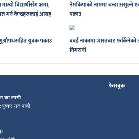
े माग्यो विद्यार्थीसँग क्षमा,
नेमकिपाको नाममा चन्दा असुल्ने 
क्षित गर्न केन्द्रहरुलाई आग्रह
पक्राउ
गुऔषधसहित युवक पक्राउ
बबई नाकामा भारतबाट फर्किनेको उ
निगरानी
फेसबुक
कम का लागी
:
पुष्कर राज पाण्डे
ु)