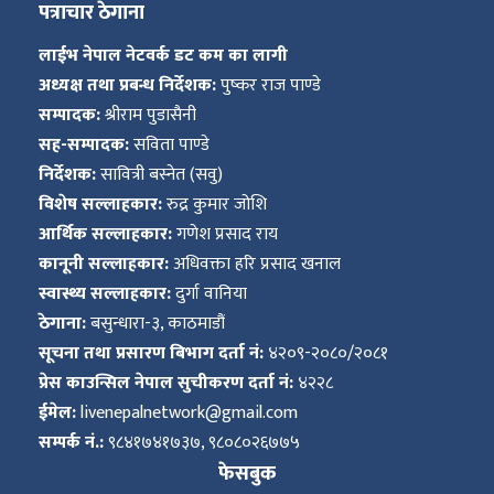
पत्राचार ठेगाना
लाईभ नेपाल नेटवर्क डट कम का लागी
अध्यक्ष तथा प्रबन्ध निर्देशक:
पुष्कर राज पाण्डे
सम्पादक:
श्रीराम पुडासैनी
सह-सम्पादक:
सविता पाण्डे
निर्देशक:
सावित्री बस्नेत (सवु)
विशेष सल्लाहकार:
रुद्र कुमार जोशि
आर्थिक सल्लाहकार:
गणेश प्रसाद राय
कानूनी सल्लाहकार:
अधिवक्ता हरि प्रसाद खनाल
स्वास्थ्य सल्लाहकार:
दुर्गा वानिया
ठेगाना:
बसुन्धारा-३, काठमाडौं
सूचना तथा प्रसारण बिभाग दर्ता नं:
४२०९-२०८०/२०८१
प्रेस काउन्सिल नेपाल सुचीकरण दर्ता नं:
४२२८
ईमेल:
livenepalnetwork@gmail.com
सम्पर्क नं.:
९८४१७४१७३७, ९८०८०२६७७५
फेसबुक