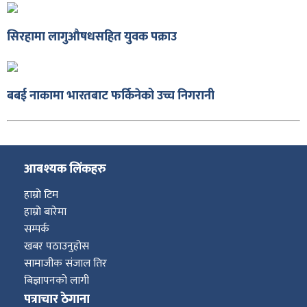
सिरहामा लागुऔषधसहित युवक पक्राउ
ा
बबई नाकामा भारतबाट फर्किनेको उच्च निगरानी
आबश्यक लिंकहरु
ी
हाम्रो टिम
ियो
हाम्रो बारेमा
सम्पर्क
खबर पठाउनुहोस
सामाजीक संजाल तिर
 बिशेष
बिज्ञापनको लागी
पत्राचार ठेगाना