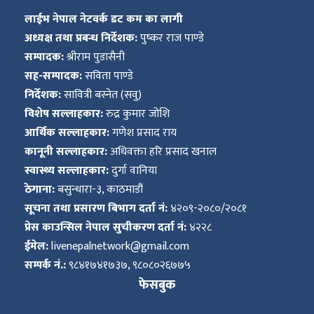
ित्य
लाईभ नेपाल नेटवर्क डट कम का लागी
र
अध्यक्ष तथा प्रबन्ध निर्देशक:
पुष्कर राज पाण्डे
सम्पादक:
श्रीराम पुडासैनी
सह-सम्पादक:
सविता पाण्डे
निर्देशक:
सावित्री बस्नेत (सवु)
्रिका
विशेष सल्लाहकार:
रुद्र कुमार जोशि
आर्थिक सल्लाहकार:
गणेश प्रसाद राय
कानूनी सल्लाहकार:
अधिवक्ता हरि प्रसाद खनाल
स्वास्थ्य सल्लाहकार:
दुर्गा वानिया
ाज
ठेगाना:
बसुन्धारा-३, काठमाडौं
सूचना तथा प्रसारण बिभाग दर्ता नं:
४२०९-२०८०/२०८१
प्रेस काउन्सिल नेपाल सुचीकरण दर्ता नं:
४२२८
ईमेल:
livenepalnetwork@gmail.com
सम्पर्क नं.:
९८४१७४१७३७, ९८०८०२६७७५
फेसबुक