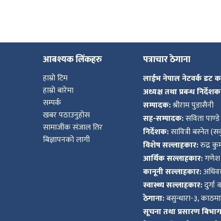
आबश्यक लिंकहरु
पत्राचार ठेगाना
हाम्रो टिम
लाईभ नेपाल नेटवर्क डट 
हाम्रो बारेमा
अध्यक्ष तथा प्रबन्ध निर्देशक
सम्पर्क
सम्पादक:
श्रीराम पुडासैनी
खबर पठाउनुहोस
सह-सम्पादक:
सविता पाण्डे
सामाजीक संजाल तिर
निर्देशक:
सावित्री बस्नेत (सव
बिज्ञापनको लागी
विशेष सल्लाहकार:
रुद्र क
आर्थिक सल्लाहकार:
गणेश 
कानूनी सल्लाहकार:
अधिवक्
स्वास्थ्य सल्लाहकार:
दुर्गा 
ठेगाना:
बसुन्धारा-३, काठमाड
सूचना तथा प्रसारण बिभाग द