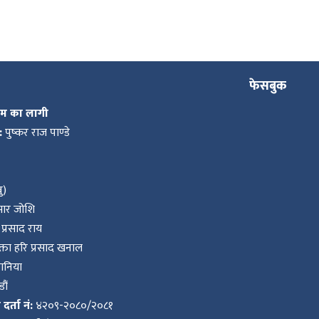
फेसबुक
कम का लागी
:
पुष्कर राज पाण्डे
ु)
ुमार जोशि
प्रसाद राय
ता हरि प्रसाद खनाल
वानिया
ौं
र्ता नं:
४२०९-२०८०/२०८१