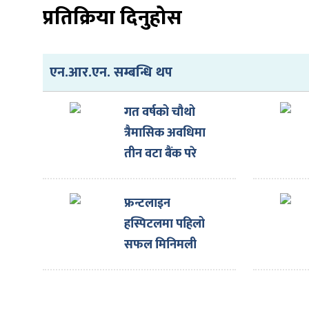
ित्य
प्रतिक्रिया दिनुहोस
र
एन.आर.एन. सम्बन्धि थप
्रिका
गत वर्षको चौथो
त्रैमासिक अवधिमा
तीन वटा बैंक परे
कारबाहीमा
ाज
फ्रन्टलाइन
हस्पिटलमा पहिलो
सफल मिनिमली
इन्भेसिभ ओपन हर्ट
सर्जरी