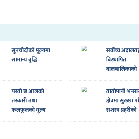
सुनचाँदीको मूल्यमा
सर्वोच्च अदालतद्
सामान्य वृद्धि
विस्थापित
बालबालिकाको
शिक्षा, स्वास्थ्य र
आवास सुनिश्चित 
यस्तो छ आजको
तातोपानी भन्सा
सर्वोच्च अदालतद
तरकारी तथा
क्षेत्रमा सुख्खा प
अन्तरिम आदेश
फलफूलको मूल्य
सशस्त्र प्रहरीको
बीओपीमा क्षति