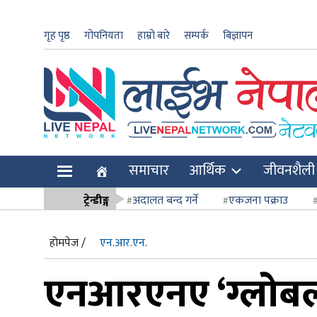
गृह पृष्ठ
गोपनियता
हाम्रो बारे
सम्पर्क
बिज्ञापन
ार
समाचार
आर्थिक
जीवनशैली
ि
ट्रेन्डीङ्ग
अदालत बन्द गर्ने
एकजना पक्राउ
सर्वोच्च अदाल
होमपेज /
एन.आर.एन.
एनआरएनए ‘ग्लोबल’ 