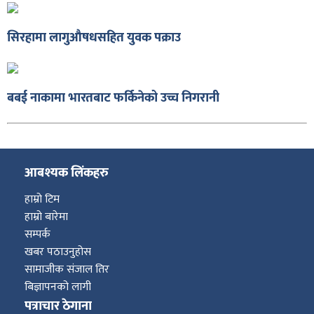
सिरहामा लागुऔषधसहित युवक पक्राउ
ा
बबई नाकामा भारतबाट फर्किनेको उच्च निगरानी
आबश्यक लिंकहरु
ी
हाम्रो टिम
ियो
हाम्रो बारेमा
सम्पर्क
खबर पठाउनुहोस
सामाजीक संजाल तिर
 बिशेष
बिज्ञापनको लागी
पत्राचार ठेगाना