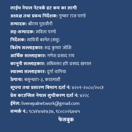
ित्य
लाईभ नेपाल नेटवर्क डट कम का लागी
र
अध्यक्ष तथा प्रबन्ध निर्देशक:
पुष्कर राज पाण्डे
सम्पादक:
श्रीराम पुडासैनी
सह-सम्पादक:
सविता पाण्डे
निर्देशक:
सावित्री बस्नेत (सवु)
्रिका
विशेष सल्लाहकार:
रुद्र कुमार जोशि
आर्थिक सल्लाहकार:
गणेश प्रसाद राय
कानूनी सल्लाहकार:
अधिवक्ता हरि प्रसाद खनाल
स्वास्थ्य सल्लाहकार:
दुर्गा वानिया
ाज
ठेगाना:
बसुन्धारा-३, काठमाडौं
सूचना तथा प्रसारण बिभाग दर्ता नं:
४२०९-२०८०/२०८१
प्रेस काउन्सिल नेपाल सुचीकरण दर्ता नं:
४२२८
ईमेल:
livenepalnetwork@gmail.com
सम्पर्क नं.:
९८४१७४१७३७, ९८०८०२६७७५
फेसबुक