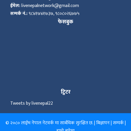
ईमेल:
livenepalnetwork@gmail.com
सम्पर्क नं.:
९८४१७४१७३७, ९८०८०२६७७५
फेसबुक
ट्विटर
Tweets by livenepal22
© २०८० लाईभ नेपाल नेटवर्क मा सार्बधिक सुरक्षित छ. |
बिज्ञापन
|
सम्पर्क
|
हाम्रो बारेमा