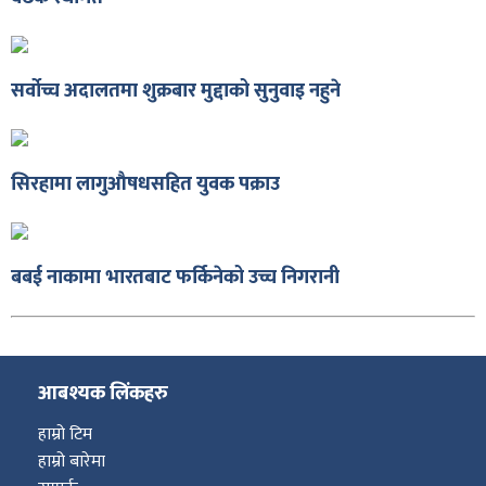
सर्वोच्च अदालतमा शुक्रबार मुद्दाको सुनुवाइ नहुने
ा
सिरहामा लागुऔषधसहित युवक पक्राउ
बबई नाकामा भारतबाट फर्किनेको उच्च निगरानी
ी
ियो
आबश्यक लिंकहरु
हाम्रो टिम
 बिशेष
हाम्रो बारेमा