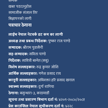
ित्य
सम्पर्क
खबर पठाउनुहोस
र
सामाजीक संजाल तिर
बिज्ञापनको लागी
पत्राचार ठेगाना
्रिका
लाईभ नेपाल नेटवर्क डट कम का लागी
अध्यक्ष तथा प्रबन्ध निर्देशक:
पुष्कर राज पाण्डे
सम्पादक:
श्रीराम पुडासैनी
सह-सम्पादक:
सविता पाण्डे
निर्देशक:
सावित्री बस्नेत (सवु)
ाज
विशेष सल्लाहकार:
रुद्र कुमार जोशि
आर्थिक सल्लाहकार:
गणेश प्रसाद राय
कानूनी सल्लाहकार:
अधिवक्ता हरि प्रसाद खनाल
स्वास्थ्य सल्लाहकार:
दुर्गा वानिया
ठेगाना:
बसुन्धारा-३, काठमाडौं
सूचना तथा प्रसारण बिभाग दर्ता नं:
४२०९-२०८०/२०८१
प्रेस काउन्सिल नेपाल सुचीकरण दर्ता नं:
४२२८