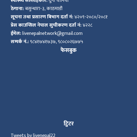
स्वास्थ्य सल्लाहकार:
दुर्गा वानिया
ठेगाना:
बसुन्धारा-३, काठमाडौं
सूचना तथा प्रसारण बिभाग दर्ता नं:
४२०९-२०८०/२०८१
प्रेस काउन्सिल नेपाल सुचीकरण दर्ता नं:
४२२८
ईमेल:
livenepalnetwork@gmail.com
सम्पर्क नं.:
९८४१७४१७३७, ९८०८०२६७७५
फेसबुक
ट्विटर
Tweets by livenepal22