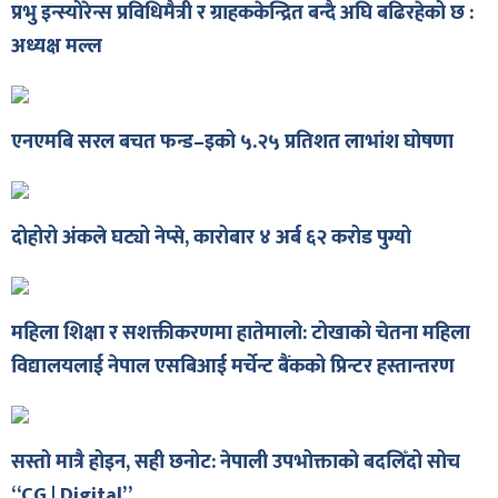
प्रभु इन्स्योरेन्स प्रविधिमैत्री र ग्राहककेन्द्रित बन्दै अघि बढिरहेको छ :
शुपालन
अध्यक्ष मल्ल
एनएमबि सरल बचत फन्ड–इको ५.२५ प्रतिशत लाभांश घोषणा
दोहोरो अंकले घट्यो नेप्से, कारोबार ४ अर्ब ६२ करोड पुग्यो
महिला शिक्षा र सशक्तीकरणमा हातेमालो: टोखाको चेतना महिला
विद्यालयलाई नेपाल एसबिआई मर्चेन्ट बैंकको प्रिन्टर हस्तान्तरण
जन
सस्तो मात्रै होइन, सही छनोट: नेपाली उपभोक्ताको बदलिँदो सोच
“CG | Digital”