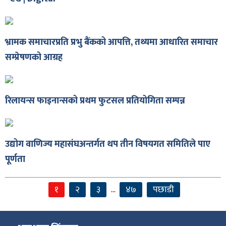
भ्रामक समाचारप्रति प्रभु बैंकको आपत्ति, तथ्यमा आधारित समाचार
सम्प्रेषणको आग्रह
ा
रिलायन्स फाइनान्सको प्रथम फुटसल प्रतियोगिता सम्पन्न
ी
उद्योग वाणिज्य महासंघअन्तर्गत थप तीन विषयगत समितिले पाए
ियो
पूर्णता
१
२
३
४७
पछाडी
…
 बिशेष