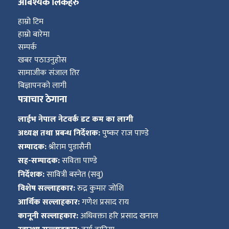
ित्य
आबश्यक लिंकहरु
हाम्रो टिम
र
हाम्रो बारेमा
सम्पर्क
खबर पठाउनुहोस
्रिका
सामाजीक संजाल तिर
बिज्ञापनको लागी
पत्राचार ठेगाना
लाईभ नेपाल नेटवर्क डट कम का लागी
ाज
अध्यक्ष तथा प्रबन्ध निर्देशक:
पुष्कर राज पाण्डे
सम्पादक:
श्रीराम पुडासैनी
सह-सम्पादक:
सविता पाण्डे
निर्देशक:
सावित्री बस्नेत (सवु)
विशेष सल्लाहकार:
रुद्र कुमार जोशि
आर्थिक सल्लाहकार:
गणेश प्रसाद राय
कानूनी सल्लाहकार:
अधिवक्ता हरि प्रसाद खनाल