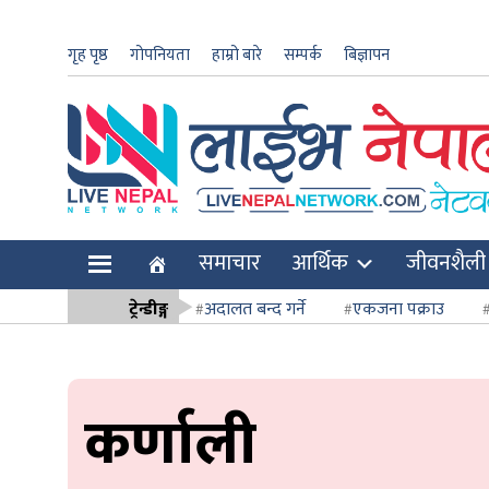
गृह पृष्ठ
गोपनियता
हाम्रो बारे
सम्पर्क
बिज्ञापन
ार
समाचार
आर्थिक
जीवनशैली
ि
ट्रेन्डीङ्ग
अदालत बन्द गर्ने
एकजना पक्राउ
सर्वोच्च अदाल
कर्णाली