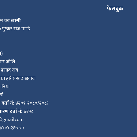
फेसबुक
कम का लागी
:
पुष्कर राज पाण्डे
ु)
ुमार जोशि
प्रसाद राय
ता हरि प्रसाद खनाल
वानिया
ौं
र्ता नं:
४२०९-२०८०/२०८१
करण दर्ता नं:
४२२८
k@gmail.com
९८०८०२६७७५