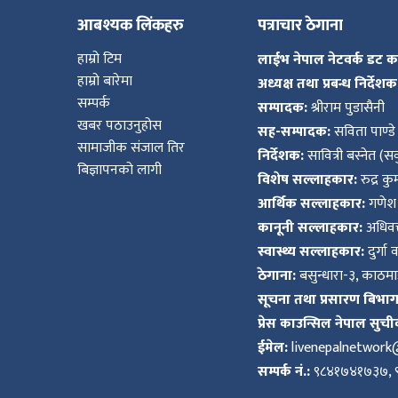
आबश्यक लिंकहरु
पत्राचार ठेगाना
हाम्रो टिम
लाईभ नेपाल नेटवर्क डट 
हाम्रो बारेमा
अध्यक्ष तथा प्रबन्ध निर्देशक
सम्पर्क
सम्पादक:
श्रीराम पुडासैनी
ा
खबर पठाउनुहोस
सह-सम्पादक:
सविता पाण्डे
सामाजीक संजाल तिर
निर्देशक:
सावित्री बस्नेत (सव
बिज्ञापनको लागी
विशेष सल्लाहकार:
रुद्र क
आर्थिक सल्लाहकार:
गणेश 
कानूनी सल्लाहकार:
अधिवक्
ी
स्वास्थ्य सल्लाहकार:
दुर्गा 
ियो
ठेगाना:
बसुन्धारा-३, काठमाड
सूचना तथा प्रसारण बिभाग द
प्रेस काउन्सिल नेपाल सुची
ईमेल:
livenepalnetwor
 बिशेष
सम्पर्क नं.:
९८४१७४१७३७, 