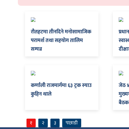
शुपालन
रौतहटमा तीनदिने मनोसामाजिक
प्रधा
परामर्श तथा सहयोग तालिम
स्वास्
सम्पन्न
दीक्
कर्णाली राजमार्गमा ६३ ट्रक स्याउ
जेठ 
कुहिन थाले
मुख्य
जन
बैठक
१
२
३
पछाडी