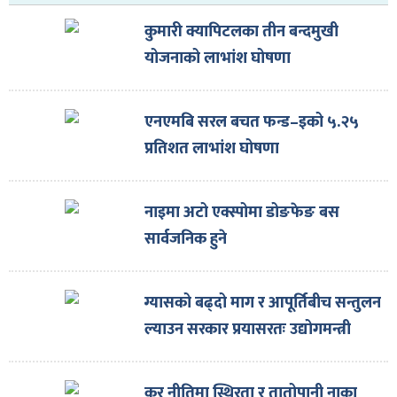
ित्य
कुमारी क्यापिटलका तीन बन्दमुखी
र
योजनाको लाभांश घोषणा
एनएमबि सरल बचत फन्ड–इको ५.२५
्रिका
प्रतिशत लाभांश घोषणा
नाइमा अटो एक्स्पोमा डोङफेङ बस
ाज
सार्वजनिक हुने
ग्यासको बढ्दो माग र आपूर्तिबीच सन्तुलन
ल्याउन सरकार प्रयासरतः उद्योगमन्त्री
कर नीतिमा स्थिरता र तातोपानी नाका