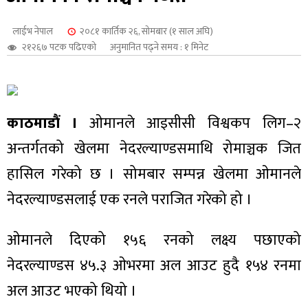
शुपालन
लाईभ नेपाल
२०८१ कार्तिक २६, सोमबार (१ साल अघि)
२१२६७ पटक पढिएको
अनुमानित पढ्ने समय : १ मिनेट
काठमाडौं ।
ओमानले आइसीसी विश्वकप लिग–२
अन्तर्गतको खेलमा नेदरल्याण्डसमाथि रोमाञ्चक जित
हासिल गरेको छ । सोमबार सम्पन्न खेलमा ओमानले
नेदरल्याण्डसलाई एक रनले पराजित गरेको हो ।
जन
ओमानले दिएको १५६ रनको लक्ष्य पछाएको
नेदरल्याण्डस ४५.३ ओभरमा अल आउट हुदै १५४ रनमा
अल आउट भएको थियो ।