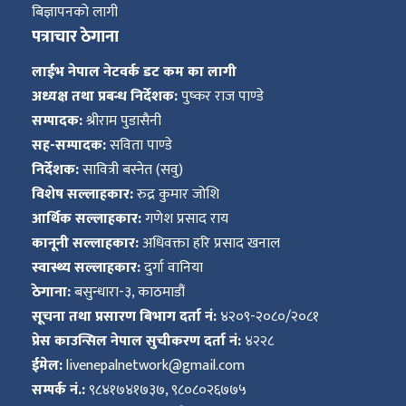
बिज्ञापनको लागी
पत्राचार ठेगाना
लाईभ नेपाल नेटवर्क डट कम का लागी
अध्यक्ष तथा प्रबन्ध निर्देशक:
पुष्कर राज पाण्डे
सम्पादक:
श्रीराम पुडासैनी
सह-सम्पादक:
सविता पाण्डे
निर्देशक:
सावित्री बस्नेत (सवु)
विशेष सल्लाहकार:
रुद्र कुमार जोशि
आर्थिक सल्लाहकार:
गणेश प्रसाद राय
कानूनी सल्लाहकार:
अधिवक्ता हरि प्रसाद खनाल
स्वास्थ्य सल्लाहकार:
दुर्गा वानिया
ठेगाना:
बसुन्धारा-३, काठमाडौं
सूचना तथा प्रसारण बिभाग दर्ता नं:
४२०९-२०८०/२०८१
प्रेस काउन्सिल नेपाल सुचीकरण दर्ता नं:
४२२८
ईमेल:
livenepalnetwork@gmail.com
सम्पर्क नं.:
९८४१७४१७३७, ९८०८०२६७७५