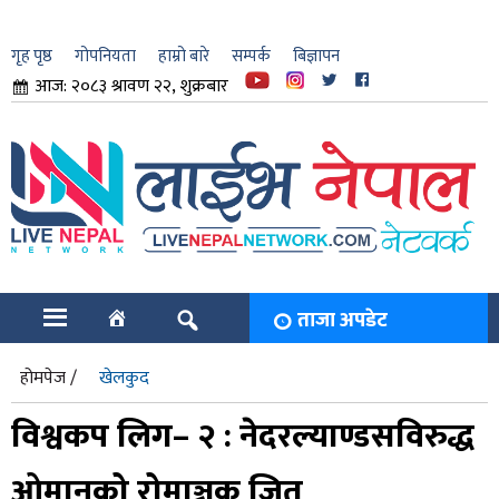
गृह पृष्ठ
गोपनियता
हाम्रो बारे
सम्पर्क
बिज्ञापन
आज: २०८३ श्रावण २२, शुक्रबार
ार
ि
ताजा अपडेट
होमपेज /
खेलकुद
विश्वकप लिग– २ : नेदरल्याण्डसविरुद्ध
ओमानको रोमाञ्चक जित