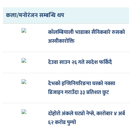
ित्य
र
कला/मनोरंजन सम्बन्धि थप
कोलम्बियाली भाडाका सैनिकबारे रुसको
्रिका
अस्वीकारोक्ति
देउवा साउन २६ गते स्वदेश फर्किँदै
ाज
देभको इन्जिनियरिङमा घरको नक्सा
डिजाइन गराउँदा ३३ प्रतिशत छुट
दोहोरो अंकले घट्यो नेप्से, कारोबार ४ अर्ब
६२ करोड पुग्यो