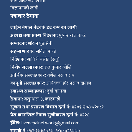
सामाजीक संजाल तिर
बिज्ञापनको लागी
पत्राचार ठेगाना
लाईभ नेपाल नेटवर्क डट कम का लागी
अध्यक्ष तथा प्रबन्ध निर्देशक:
पुष्कर राज पाण्डे
सम्पादक:
श्रीराम पुडासैनी
सह-सम्पादक:
सविता पाण्डे
निर्देशक:
सावित्री बस्नेत (सवु)
विशेष सल्लाहकार:
रुद्र कुमार जोशि
आर्थिक सल्लाहकार:
गणेश प्रसाद राय
कानूनी सल्लाहकार:
अधिवक्ता हरि प्रसाद खनाल
स्वास्थ्य सल्लाहकार:
दुर्गा वानिया
ठेगाना:
बसुन्धारा-३, काठमाडौं
सूचना तथा प्रसारण बिभाग दर्ता नं:
४२०९-२०८०/२०८१
प्रेस काउन्सिल नेपाल सुचीकरण दर्ता नं:
४२२८
ईमेल:
livenepalnetwork@gmail.com
सम्पर्क नं.:
९८४१७४१७३७, ९८०८०२६७७५