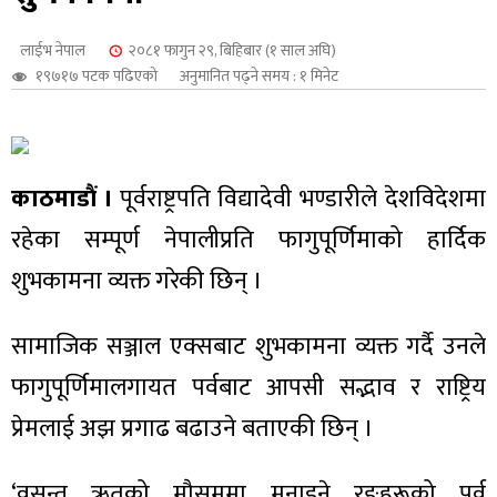
शुपालन
लाईभ नेपाल
२०८१ फागुन २९, बिहिबार (१ साल अघि)
१९७१७ पटक पढिएको
अनुमानित पढ्ने समय : १ मिनेट
काठमाडौं ।
पूर्वराष्ट्रपति विद्यादेवी भण्डारीले देशविदेशमा
रहेका सम्पूर्ण नेपालीप्रति फागुपूर्णिमाको हार्दिक
शुभकामना व्यक्त गरेकी छिन् ।
सामाजिक सञ्जाल एक्सबाट शुभकामना व्यक्त गर्दै उनले
जन
फागुपूर्णिमालगायत पर्वबाट आपसी सद्भाव र राष्ट्रिय
प्रेमलाई अझ प्रगाढ बढाउने बताएकी छिन् ।
‘वसन्त ऋतुको मौसममा मनाइने रङहरूको पर्व