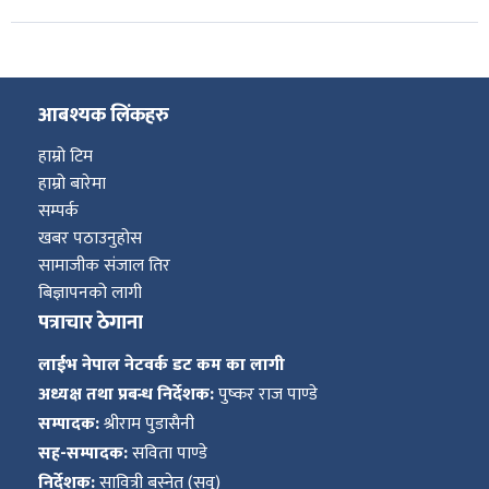
आबश्यक लिंकहरु
हाम्रो टिम
हाम्रो बारेमा
सम्पर्क
खबर पठाउनुहोस
सामाजीक संजाल तिर
बिज्ञापनको लागी
पत्राचार ठेगाना
लाईभ नेपाल नेटवर्क डट कम का लागी
अध्यक्ष तथा प्रबन्ध निर्देशक:
पुष्कर राज पाण्डे
सम्पादक:
श्रीराम पुडासैनी
सह-सम्पादक:
सविता पाण्डे
निर्देशक:
सावित्री बस्नेत (सवु)