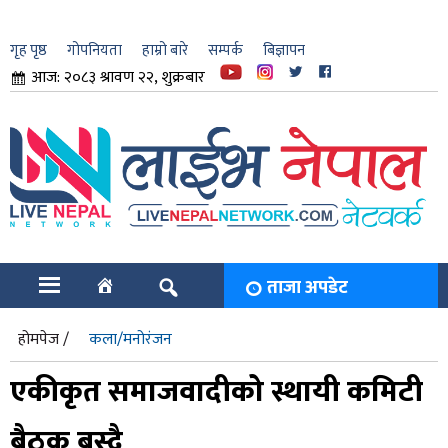
गृह पृष्ठ
गोपनियता
हाम्रो बारे
सम्पर्क
बिज्ञापन
आज: २०८३ श्रावण २२, शुक्रबार
ार
ि
ताजा अपडेट
होमपेज /
कला/मनोरंजन
एकीकृत समाजवादीको स्थायी कमिटी
बैठक बस्दै