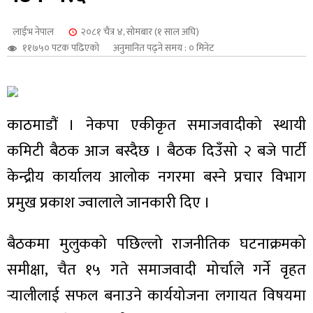
शुपालन
लाईभ नेपाल
२०८१ चैत्र ४, सोमबार (१ साल अघि)
११७५० पटक पढिएको
अनुमानित पढ्ने समय : ० मिनेट
काठमाडौं । नेकपा एकीकृत समाजवादीको स्थायी
कमिटी बैठक आज बस्दैछ । बैठक दिउँसो २ बजे पार्टी
केन्द्रीय कार्यालय आलोक नगरमा बस्ने प्रचार विभाग
प्रमुख प्रकाश ज्वालाले जानकारी दिए ।
जन
बैठकमा मुलुकको पछिल्लो राजनीतिक घटनाक्रमको
समीक्षा, चैत १५ गते समाजवादी मोर्चाले गर्ने वृहत
र्‍यालीलाई सफल बनाउने कार्ययोजना लगायत विषयमा