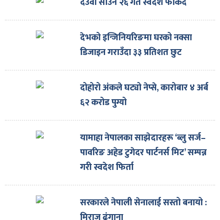
ित्य
देउवा साउन २६ गते स्वदेश फर्किँदै
र
देभको इन्जिनियरिङमा घरको नक्सा
डिजाइन गराउँदा ३३ प्रतिशत छुट
्रिका
दोहोरो अंकले घट्यो नेप्से, कारोबार ४ अर्ब
६२ करोड पुग्यो
ाज
यामाहा नेपालका साझेदारहरू ‘ब्लु सर्ज–
पावरिङ अहेड टुगेदर पार्टनर्स मिट’ सम्पन्न
गरी स्वदेश फिर्ता
सरकारले नेपाली सेनालाई सस्तो बनायो :
मिराज ढुंगाना