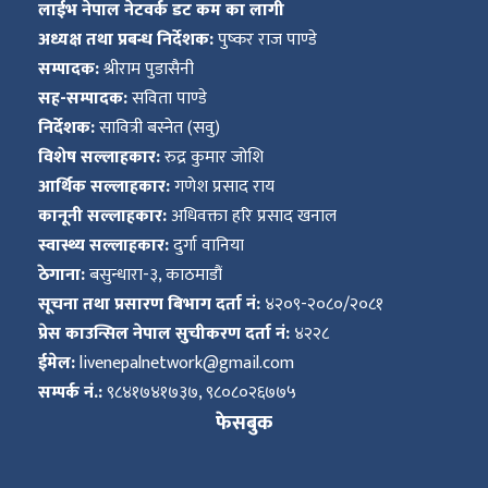
लाईभ नेपाल नेटवर्क डट कम का लागी
अध्यक्ष तथा प्रबन्ध निर्देशक:
पुष्कर राज पाण्डे
सम्पादक:
श्रीराम पुडासैनी
सह-सम्पादक:
सविता पाण्डे
निर्देशक:
सावित्री बस्नेत (सवु)
विशेष सल्लाहकार:
रुद्र कुमार जोशि
आर्थिक सल्लाहकार:
गणेश प्रसाद राय
कानूनी सल्लाहकार:
अधिवक्ता हरि प्रसाद खनाल
स्वास्थ्य सल्लाहकार:
दुर्गा वानिया
ठेगाना:
बसुन्धारा-३, काठमाडौं
सूचना तथा प्रसारण बिभाग दर्ता नं:
४२०९-२०८०/२०८१
प्रेस काउन्सिल नेपाल सुचीकरण दर्ता नं:
४२२८
ईमेल:
livenepalnetwork@gmail.com
सम्पर्क नं.:
९८४१७४१७३७, ९८०८०२६७७५
फेसबुक