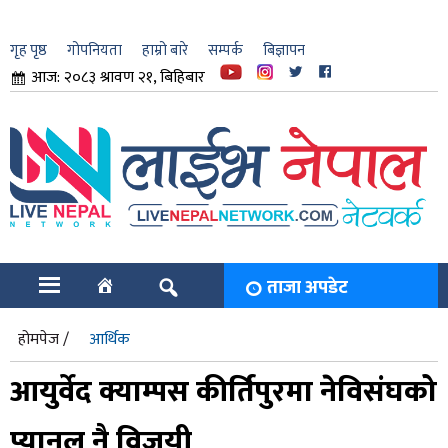
गृह पृष्ठ
गोपनियता
हाम्रो बारे
सम्पर्क
बिज्ञापन
आज: २०८३ श्रावण २१, बिहिबार
ार
ि
ताजा अपडेट
होमपेज /
आर्थिक
आयुर्वेद क्याम्पस कीर्तिपुरमा नेविसंघको
प्यानल नै विजयी