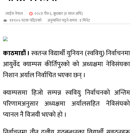
शुपालन
लाईभ नेपाल
२०८१ चैत्र ६, बुधबार (१ साल अघि)
११९०५ पटक पढिएको
अनुमानित पढ्ने समय : १ मिनेट
काठमाडौं ।
स्वतन्त्र विद्यार्थी युनियन (स्ववियु) निर्वाचनमा
आयुर्वेद क्याम्पस कीर्तिपुरको को अध्यक्षमा नेविसंघका
निशान अर्याल निर्वाचित भएका छन् ।
क्याम्पसमा हिजो सम्पन्न स्ववियु निर्वाचनको अन्तिम
जन
परिणामअनुसार अध्यक्षमा अर्यालसहित नेविसंघको
प्यानल नै विजयी भएको हो ।
निर्वाचनमा तीन दलीय गठबन्धनका विद्यार्थी सङ्गठनहरू