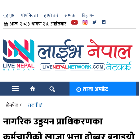
गृह पृष्ठ
गोपनियता
हाम्रो बारे
सम्पर्क
बिज्ञापन
आज: २०८३ श्रावण २४, आईतबार
ार
ि
ताजा अपडेट
होमपेज /
राजनीति
नागरिक उड्डयन प्राधिकरणका
कर्मचारीको खाजा भत्ता दोब्बर बनाइयो