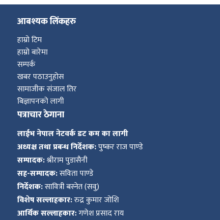
आबश्यक लिंकहरु
हाम्रो टिम
हाम्रो बारेमा
सम्पर्क
खबर पठाउनुहोस
सामाजीक संजाल तिर
बिज्ञापनको लागी
पत्राचार ठेगाना
लाईभ नेपाल नेटवर्क डट कम का लागी
अध्यक्ष तथा प्रबन्ध निर्देशक:
पुष्कर राज पाण्डे
सम्पादक:
श्रीराम पुडासैनी
सह-सम्पादक:
सविता पाण्डे
निर्देशक:
सावित्री बस्नेत (सवु)
विशेष सल्लाहकार:
रुद्र कुमार जोशि
आर्थिक सल्लाहकार:
गणेश प्रसाद राय