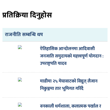
ित्य
र
प्रतिक्रिया दिनुहोस
्रिका
राजनीति सम्बन्धि थप
ऐतिहासिक आन्दोलनमा आदिवासी
जनजाति समुदायको महत्त्वपूर्ण योगदान :
उपराष्ट्रपति यादव
ाज
माडीमा २५ मेघावाटको विद्युत् लैजान
निकुञ्जमा तार भूमिगत गरिँदै
वनकाली धर्मशाला, कलात्मक पर्खाल र