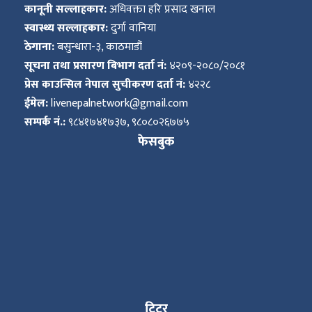
कानूनी सल्लाहकार:
अधिवक्ता हरि प्रसाद खनाल
स्वास्थ्य सल्लाहकार:
दुर्गा वानिया
ठेगाना:
बसुन्धारा-३, काठमाडौं
सूचना तथा प्रसारण बिभाग दर्ता नं:
४२०९-२०८०/२०८१
प्रेस काउन्सिल नेपाल सुचीकरण दर्ता नं:
४२२८
ईमेल:
livenepalnetwork@gmail.com
सम्पर्क नं.:
९८४१७४१७३७, ९८०८०२६७७५
फेसबुक
ट्विटर