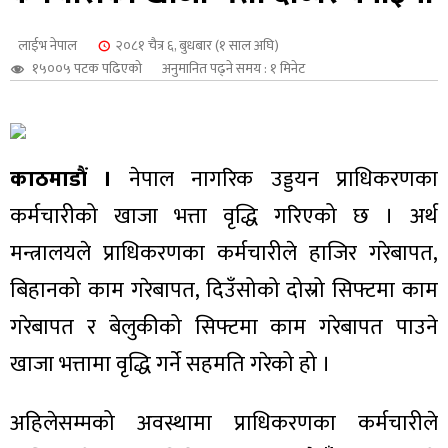
शुपालन
लाईभ नेपाल
२०८१ चैत्र ६, बुधबार (१ साल अघि)
१५००५ पटक पढिएको
अनुमानित पढ्ने समय : १ मिनेट
काठमाडौं ।
नेपाल नागरिक उड्डयन प्राधिकरणका
कर्मचारीको खाजा भत्ता वृद्धि गरिएको छ । अर्थ
मन्त्रालयले प्राधिकरणका कर्मचारीले हाजिर गरेबापत,
बिहानको काम गरेबापत, दिउँसोको दोस्रो सिफ्टमा काम
गरेबापत र बेलुकीको सिफ्टमा काम गरेबापत पाउने
जन
खाजा भत्तामा वृद्धि गर्ने सहमति गरेको हो ।
अहिलेसम्मको अवस्थामा प्राधिकरणका कर्मचारीले