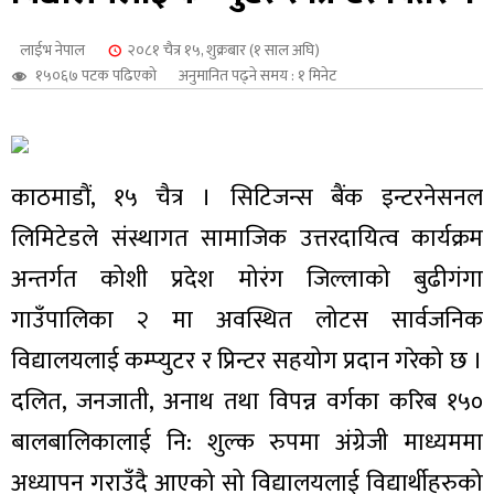
शुपालन
लाईभ नेपाल
२०८१ चैत्र १५, शुक्रबार (१ साल अघि)
१५०६७ पटक पढिएको
अनुमानित पढ्ने समय : १ मिनेट
काठमाडौं, १५ चैत्र । सिटिजन्स बैंक इन्टरनेसनल
लिमिटेडले संस्थागत सामाजिक उत्तरदायित्व कार्यक्रम
अन्तर्गत कोशी प्रदेश मोरंग जिल्लाको बुढीगंगा
गाउँपालिका २ मा अवस्थित लोटस सार्वजनिक
विद्यालयलाई कम्प्युटर र प्रिन्टर सहयोग प्रदान गरेको छ ।
जन
दलित, जनजाती, अनाथ तथा विपन्न वर्गका करिब १५०
बालबालिकालाई नि: शुल्क रुपमा अंग्रेजी माध्यममा
अध्यापन गराउँदै आएको सो विद्यालयलाई विद्यार्थीहरुको