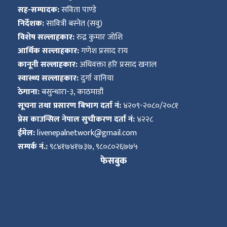
सह-सम्पादक:
सविता पाण्डे
निर्देशक:
सावित्री बस्नेत (सवु)
विशेष सल्लाहकार:
रुद्र कुमार जोशि
आर्थिक सल्लाहकार:
गणेश प्रसाद राय
कानूनी सल्लाहकार:
अधिवक्ता हरि प्रसाद खनाल
स्वास्थ्य सल्लाहकार:
दुर्गा वानिया
ठेगाना:
बसुन्धारा-३, काठमाडौं
सूचना तथा प्रसारण बिभाग दर्ता नं:
४२०९-२०८०/२०८१
प्रेस काउन्सिल नेपाल सुचीकरण दर्ता नं:
४२२८
ईमेल:
livenepalnetwork@gmail.com
सम्पर्क नं.:
९८४१७४१७३७, ९८०८०२६७७५
फेसबुक