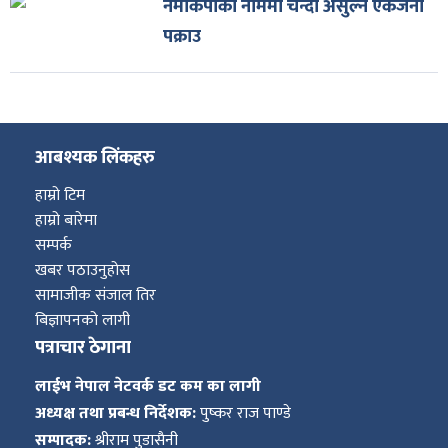
नेमकिपाको नाममा चन्दा असुल्ने एकजना
पक्राउ
आबश्यक लिंकहरु
हाम्रो टिम
हाम्रो बारेमा
सम्पर्क
खबर पठाउनुहोस
सामाजीक संजाल तिर
बिज्ञापनको लागी
पत्राचार ठेगाना
लाईभ नेपाल नेटवर्क डट कम का लागी
अध्यक्ष तथा प्रबन्ध निर्देशक:
पुष्कर राज पाण्डे
सम्पादक:
श्रीराम पुडासैनी