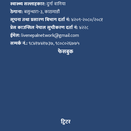
स्वास्थ्य सल्लाहकार:
दुर्गा वानिया
ठेगाना:
बसुन्धारा-३, काठमाडौं
सूचना तथा प्रसारण बिभाग दर्ता नं:
४२०९-२०८०/२०८१
प्रेस काउन्सिल नेपाल सुचीकरण दर्ता नं:
४२२८
ईमेल:
livenepalnetwork@gmail.com
सम्पर्क नं.:
९८४१७४१७३७, ९८०८०२६७७५
फेसबुक
ट्विटर