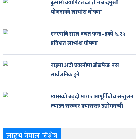
कुमारी क्यापिटलका तीन बन्दमुखी
योजनाको लाभांश घोषणा
एनएमबि सरल बचत फन्ड–इको ५.२५
प्रतिशत लाभांश घोषणा
नाइमा अटो एक्स्पोमा डोङफेङ बस
सार्वजनिक हुने
ग्यासको बढ्दो माग र आपूर्तिबीच सन्तुलन
ल्याउन सरकार प्रयासरतः उद्योगमन्त्री
लाईभ नेपाल बिशेष