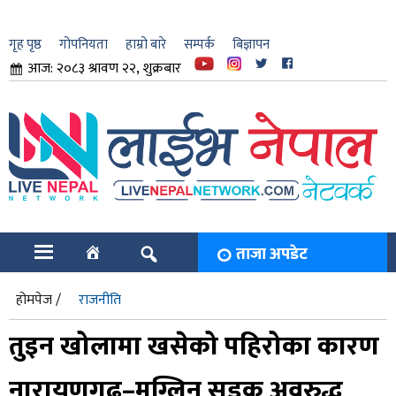
गृह पृष्ठ
गोपनियता
हाम्रो बारे
सम्पर्क
बिज्ञापन
आज: २०८३ श्रावण २२, शुक्रबार
ार
ि
ताजा अपडेट
होमपेज /
राजनीति
तुइन खोलामा खसेको पहिरोका कारण
नारायणगढ–मुग्लिन सडक अवरुद्ध