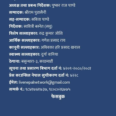
अध्यक्ष तथा प्रबन्ध निर्देशक:
पुष्कर राज पाण्डे
सम्पादक:
श्रीराम पुडासैनी
सह-सम्पादक:
सविता पाण्डे
निर्देशक:
सावित्री बस्नेत (सवु)
विशेष सल्लाहकार:
रुद्र कुमार जोशि
आर्थिक सल्लाहकार:
गणेश प्रसाद राय
कानूनी सल्लाहकार:
अधिवक्ता हरि प्रसाद खनाल
स्वास्थ्य सल्लाहकार:
दुर्गा वानिया
ठेगाना:
बसुन्धारा-३, काठमाडौं
सूचना तथा प्रसारण बिभाग दर्ता नं:
४२०९-२०८०/२०८१
प्रेस काउन्सिल नेपाल सुचीकरण दर्ता नं:
४२२८
ईमेल:
livenepalnetwork@gmail.com
सम्पर्क नं.:
९८४१७४१७३७, ९८०८०२६७७५
फेसबुक