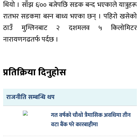
ित्य
थियो । साँझ ६ः०० बजेपछि सडक बन्द भएकाले यात्रुहरू
र
रातभर सडकमा बस्न बाध्य भएका छन् । पहिरो खसेको
ठाउँ मुग्लिनबाट २ दशमलव ५ किलोमिटर
नारायणगढतर्फ पर्दछ ।
्रिका
प्रतिक्रिया दिनुहोस
ाज
राजनीति सम्बन्धि थप
गत वर्षको चौथो त्रैमासिक अवधिमा तीन
वटा बैंक परे कारबाहीमा