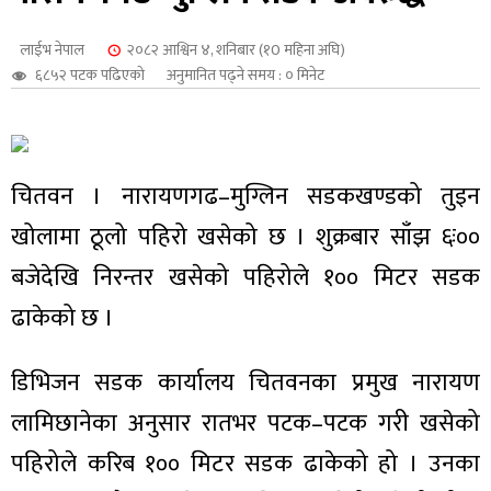
शुपालन
लाईभ नेपाल
२०८२ आश्विन ४, शनिबार (१0 महिना अघि)
६८५२ पटक पढिएको
अनुमानित पढ्ने समय : ० मिनेट
चितवन । नारायणगढ–मुग्लिन सडकखण्डको तुइन
खोलामा ठूलो पहिरो खसेको छ । शुक्रबार साँझ ६ः००
बजेदेखि निरन्तर खसेको पहिरोले १०० मिटर सडक
ढाकेको छ ।
जन
डिभिजन सडक कार्यालय चितवनका प्रमुख नारायण
लामिछानेका अनुसार रातभर पटक–पटक गरी खसेको
पहिरोले करिब १०० मिटर सडक ढाकेको हो । उनका