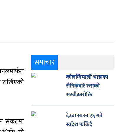
समाचार
यानलमार्फत
कोलम्बियाली भाडाका
ि राखिएको
सैनिकबारे रुसको
अस्वीकारोक्ति
देउवा साउन २६ गते
वन संकटमा
स्वदेश फर्किँदै