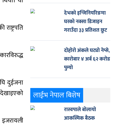
ो थियो। यो
देभको इन्जिनियरिङमा
घरको नक्सा डिजाइन
राष्ट्रपति
गराउँदा ३३ प्रतिशत छुट
दोहोरो अंकले घट्यो नेप्से,
ारविरुद्ध
कारोबार ४ अर्ब ६२ करोड
पुग्यो
घि दुईजना
ो देखाइएको
लाईभ नेपाल बिशेष
रास्वपाले बोलायो
आकस्मिक बैठक
य इजरायली