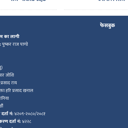
टुगेदर पार्टनर्स मिट’
ढुंगाना
सम्पन्न गरी स्वदेश
फिर्ता
फेसबुक
कम का लागी
:
पुष्कर राज पाण्डे
ु)
ुमार जोशि
प्रसाद राय
ता हरि प्रसाद खनाल
वानिया
ौं
र्ता नं:
४२०९-२०८०/२०८१
करण दर्ता नं:
४२२८