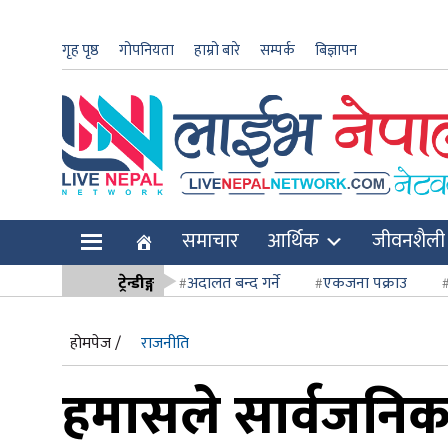
गृह पृष्ठ
गोपनियता
हाम्रो बारे
सम्पर्क
बिज्ञापन
ार
समाचार
आर्थिक
जीवनशैली
ि
ट्रेन्डीङ्ग
अदालत बन्द गर्ने
एकजना पक्राउ
सर्वोच्च अदाल
होमपेज /
राजनीति
हमासले सार्वजनिक 