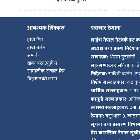
आबश्यक लिंकहरु
पत्राचार ठेगाना
हाम्रो टिम
लाईभ नेपाल नेटवर्क डट 
हाम्रो बारेमा
अध्यक्ष तथा प्रबन्ध निर्देशक
सम्पर्क
सम्पादक:
श्रीराम पुडासैनी
खबर पठाउनुहोस
सह-सम्पादक:
सविता पाण्डे
सामाजीक संजाल तिर
निर्देशक:
सावित्री बस्नेत (सव
बिज्ञापनको लागी
विशेष सल्लाहकार:
रुद्र क
आर्थिक सल्लाहकार:
गणेश 
कानूनी सल्लाहकार:
अधिवक्
स्वास्थ्य सल्लाहकार:
दुर्गा 
ठेगाना:
बसुन्धारा-३, काठमाड
सूचना तथा प्रसारण बिभाग द
प्रेस काउन्सिल नेपाल सुची