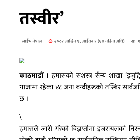
शुपालन
तस्वीर’
लाईभ नेपाल
२०८२ आश्विन ५, आईतबार (१0 महिना अघि)
७
काठमाडौं ।
हमासको सशस्त्र सैन्य शाखा ‘इजुद्द
गाजामा रहेका ४८ जना बन्दीहरूको तस्बिर सार्
छ ।
जन
\
हमासले जारी गरेको विज्ञप्तीमा इजरायलको न