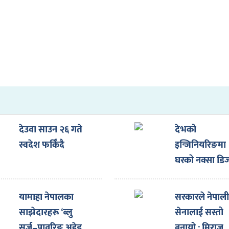
देउवा साउन २६ गते
देभको
स्वदेश फर्किँदै
इन्जिनियरिङमा
घरको नक्सा डि
गराउँदा ३३ प्रत
छुट
यामाहा नेपालका
सरकारले नेपाल
साझेदारहरू ‘ब्लु
सेनालाई सस्तो
सर्ज–पावरिङ अहेड
बनायो : मिराज