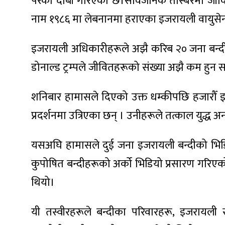
परेको दाबी गरिएको छ।सार्वजनिक तस्बिरमा जीवित
नाम १९८६ मा लेबनानमा हराएका इजरायली वायुस
इजरायली अधिकारीहरूले अझै करिब २० जना बन्दी जिउ
ा
डोनाल्ड ट्रम्पले जीवितहरूको संख्या अझै कम हुन 
शनिबार हामासले दिएको उक्त धम्कीपछि हजारौँ
प्रदर्शनमा उत्रिएका छन् । उनीहरूले तत्काल युद्ध अन
ी
यसअघि हामासले दुई जना इजरायली बन्दीको भिड
ियो
कुपोषित बन्दीहरूको अर्को भिडियो प्रसारण गरि
थियो।
 बिशेष
यी तस्वीरहरूले बन्दीका परिवारहरू, इजरायल