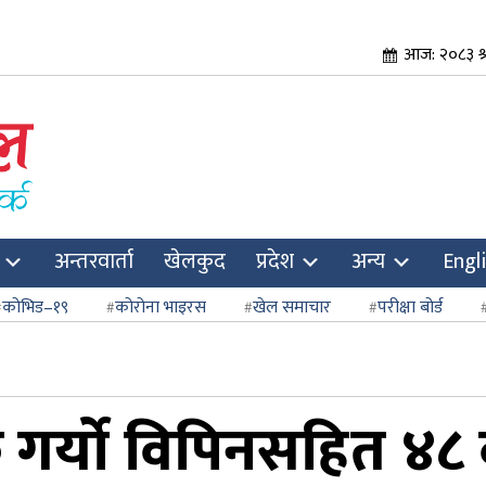
आज: २०८३ श्र
अन्तरवार्ता
खेलकुद
प्रदेश
अन्य
Engl
कोभिड–१९
कोरोना भाइरस
खेल समाचार
परीक्षा बोर्ड
गर्यो विपिनसहित ४८ 