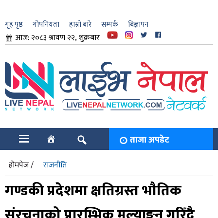
गृह पृष्ठ
गोपनियता
हाम्रो बारे
सम्पर्क
बिज्ञापन
आज: २०८३ श्रावण २२, शुक्रबार
ार
ि
ताजा अपडेट
होमपेज /
राजनीति
गण्डकी प्रदेशमा क्षतिग्रस्त भौतिक
संरचनाको प्रारम्भिक मूल्याङ्कन गरिँदै