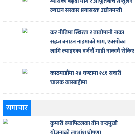
ग्यासको बढ्दो माग र आपूर्तिबीच सन्तुलन
ल्याउन सरकार प्रयासरतः उद्योगमन्त्री
कर नीतिमा स्थिरता र तातोपानी नाका
सहज बनाउन नाइमाको माग, एक्स्पोका
लागि ल्याइएका दर्जनौँ गाडी नाकामै रोकिए
काठमाडौँमा २४ घण्टामा १८१ सवारी
चालक कारबाहीमा
समाचार
कुमारी क्यापिटलका तीन बन्दमुखी
योजनाको लाभांश घोषणा