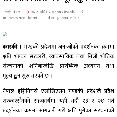
शुपालन
लाईभ नेपाल
२०८२ आश्विन ५, आईतबार (१0 महिना अघि)
१०५१० पटक पढिएको
अनुमानित पढ्ने समय : १ मिनेट
कास्की ।
गण्डकी प्रदेशमा जेन-जीको प्रदर्शनका क्रममा
क्षति भएका सरकारी, व्यावसायिक तथा निजी भौतिक
संरचनाको शनिबारदेखि प्रारम्भिक अध्ययन तथा
मूल्याङ्कन सुरु भएको छ ।
जन
नेपाल इञ्जिनियर्स एसोसिएसन गण्डकी प्रदेशले प्रदेश
सरकारसँगको सहकार्यमा यही भदौ २३ र २४ गते
प्रदर्शनका क्रममा आगजनी गरी क्षति पुगेका संरचनाको