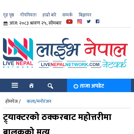
गृह पृष्ठ
गोपनियता
हाम्रो बारे
सम्पर्क
बिज्ञापन
आज: २०८३ श्रावण २५, सोमबार
ार
ि
ताजा अपडेट
होमपेज /
कला/मनोरंजन
ट्र्याक्टरको ठक्करबाट महोत्तरीमा
बालकको मृत्यु