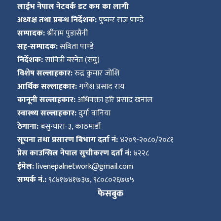
लाईभ नेपाल नेटवर्क डट कम का लागी
अध्यक्ष तथा प्रबन्ध निर्देशक:
पुष्कर राज पाण्डे
सम्पादक:
श्रीराम पुडासैनी
सह-सम्पादक:
सविता पाण्डे
निर्देशक:
सावित्री बस्नेत (सवु)
विशेष सल्लाहकार:
रुद्र कुमार जोशि
आर्थिक सल्लाहकार:
गणेश प्रसाद राय
कानूनी सल्लाहकार:
अधिवक्ता हरि प्रसाद खनाल
स्वास्थ्य सल्लाहकार:
दुर्गा वानिया
ठेगाना:
बसुन्धारा-३, काठमाडौं
सूचना तथा प्रसारण बिभाग दर्ता नं:
४२०९-२०८०/२०८१
प्रेस काउन्सिल नेपाल सुचीकरण दर्ता नं:
४२२८
ईमेल:
livenepalnetwork@gmail.com
सम्पर्क नं.:
९८४१७४१७३७, ९८०८०२६७७५
फेसबुक