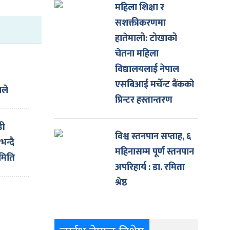
महिला शिक्षा र
सशक्तीकरणमा
हातेमालो: टोखाको
चेतना महिला
विद्यालयलाई नेपाल
एसबिआई मर्चेन्ट बैंकको
नले
प्रिन्टर हस्तान्तरण
ौती
ढी
विश्व स्तनपान सप्ताह, ६
न्दै
महिनासम्म पूर्ण स्तनपान
समिति
अपरिहार्य : डा. रमिता
श्रेष्ठ