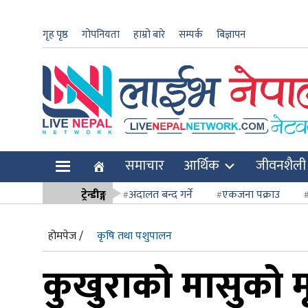
गृह पृष्ठ
गोपनियता
हाम्रो बारे
सम्पर्क
बिज्ञापन
ार
समाचार
आर्थिक
जीवनशैली
ि
ट्रेन्डीङ्ग
अदालत बन्द गर्ने
एकजना पक्राउ
सर्वोच्च अदाल
होमपेज /
कृषि तथा पशुपालन
कुखुराको मासुको 