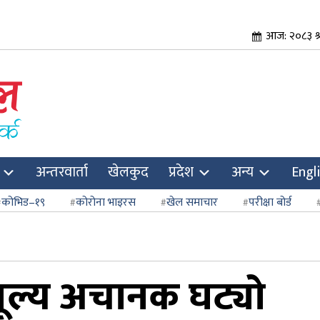
आज: २०८३ श्
अन्तरवार्ता
खेलकुद
प्रदेश
अन्य
Engl
कोभिड–१९
कोरोना भाइरस
खेल समाचार
परीक्षा बोर्ड
मूल्य अचानक घट्यो