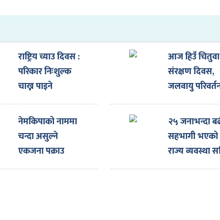
राष्ट्रिय च्याउ दिवस :
आज हिउँ चितुवा
परिकार निःशुल्क
संरक्षण दिवस,
चाख्न पाइने
जलवायु परिवर्त
बासस्थानमा चुन
नेमकिपाको नाममा
२५ जनाभन्दा ब
चन्दा असुल्ने
सहभागी भएको भ
एकजना पक्राउ
राज्य व्यवस्था 
बैठक स्थगित