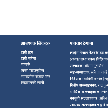
आबश्यक लिंकहरु
पत्राचार ठेगाना
हाम्रो टिम
लाईभ नेपाल नेटवर्क डट 
हाम्रो बारेमा
अध्यक्ष तथा प्रबन्ध निर्देशक
सम्पर्क
सम्पादक:
श्रीराम पुडासैनी
खबर पठाउनुहोस
सह-सम्पादक:
सविता पाण्डे
सामाजीक संजाल तिर
निर्देशक:
सावित्री बस्नेत (सव
बिज्ञापनको लागी
विशेष सल्लाहकार:
रुद्र क
आर्थिक सल्लाहकार:
गणेश 
कानूनी सल्लाहकार:
अधिवक्
स्वास्थ्य सल्लाहकार:
दुर्गा 