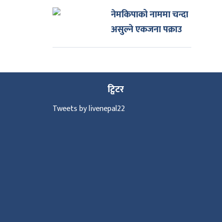
नेमकिपाको नाममा चन्दा
असुल्ने एकजना पक्राउ
ट्विटर
Tweets by livenepal22