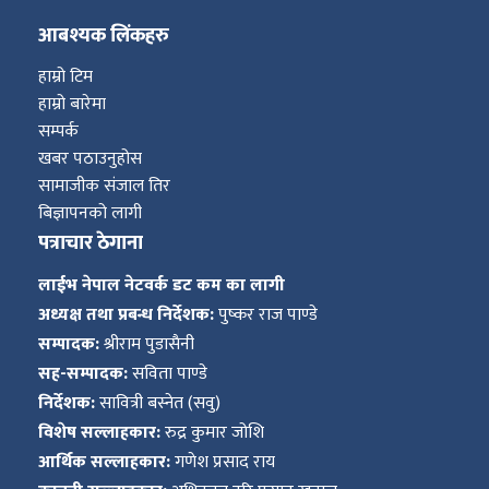
आबश्यक लिंकहरु
हाम्रो टिम
हाम्रो बारेमा
सम्पर्क
खबर पठाउनुहोस
सामाजीक संजाल तिर
बिज्ञापनको लागी
पत्राचार ठेगाना
लाईभ नेपाल नेटवर्क डट कम का लागी
अध्यक्ष तथा प्रबन्ध निर्देशक:
पुष्कर राज पाण्डे
सम्पादक:
श्रीराम पुडासैनी
सह-सम्पादक:
सविता पाण्डे
निर्देशक:
सावित्री बस्नेत (सवु)
विशेष सल्लाहकार:
रुद्र कुमार जोशि
आर्थिक सल्लाहकार:
गणेश प्रसाद राय