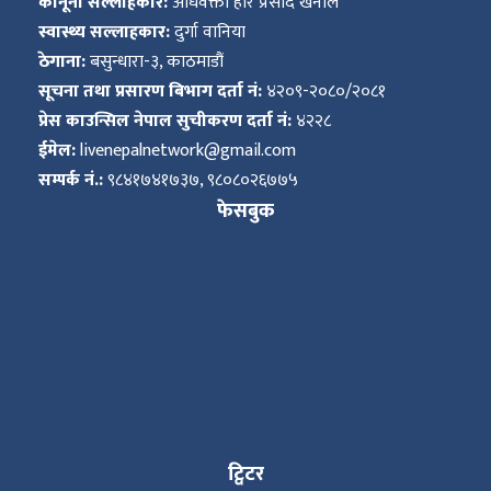
कानूनी सल्लाहकार:
अधिवक्ता हरि प्रसाद खनाल
स्वास्थ्य सल्लाहकार:
दुर्गा वानिया
ठेगाना:
बसुन्धारा-३, काठमाडौं
सूचना तथा प्रसारण बिभाग दर्ता नं:
४२०९-२०८०/२०८१
प्रेस काउन्सिल नेपाल सुचीकरण दर्ता नं:
४२२८
ईमेल:
livenepalnetwork@gmail.com
सम्पर्क नं.:
९८४१७४१७३७, ९८०८०२६७७५
फेसबुक
ट्विटर