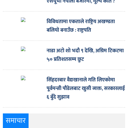
एसयूभी नेपाली बजारमा, मूल्य कति ?
विविधतामा एकताले राष्ट्रिय अखण्डता
बलियो बनाउँछ : राष्ट्रपति
नाडा अटो शो भदौ ९ देखि, अग्रिम टिकटमा
५० प्रतिशतसम्म छुट
सिंहदरबार वैद्यखानाले गति लिएकोमा
पूर्वमन्त्री पौडेलबाट खुसी व्यक्त, सरकारलाई
६ बुँदे सुझाव
समाचार