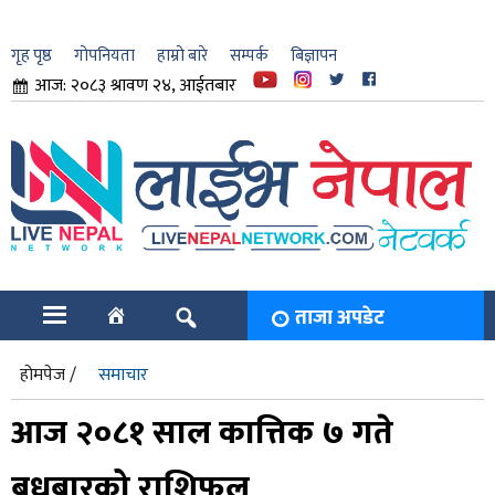
गृह पृष्ठ
गोपनियता
हाम्रो बारे
सम्पर्क
बिज्ञापन
आज: २०८३ श्रावण २४, आईतबार
ार
ि
ताजा अपडेट
होमपेज /
समाचार
आज २०८१ साल कात्तिक ७ गते
बुधबारको राशिफल