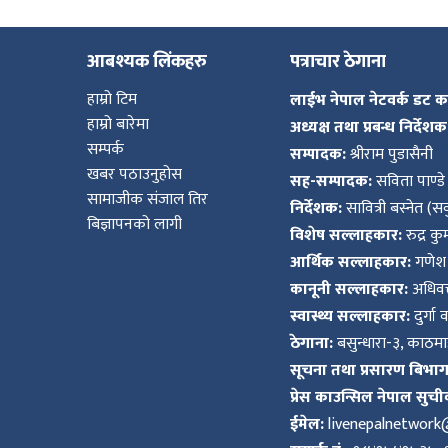
आबश्यक लिंकहरु
पत्राचार ठेगाना
हाम्रो टिम
लाईभ नेपाल नेटवर्क डट 
हाम्रो बारेमा
अध्यक्ष तथा प्रबन्ध निर्देशक
सम्पर्क
सम्पादक:
श्रीराम पुडासैनी
खबर पठाउनुहोस
सह-सम्पादक:
सविता पाण्डे
सामाजीक संजाल तिर
निर्देशक:
सावित्री बस्नेत (सव
बिज्ञापनको लागी
विशेष सल्लाहकार:
रुद्र क
आर्थिक सल्लाहकार:
गणेश 
कानूनी सल्लाहकार:
अधिवक्
स्वास्थ्य सल्लाहकार:
दुर्गा 
ठेगाना:
बसुन्धारा-३, काठमाड
सूचना तथा प्रसारण बिभाग द
प्रेस काउन्सिल नेपाल सुची
ईमेल:
livenepalnetwor