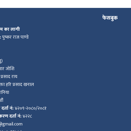
फेसबुक
कम का लागी
:
पुष्कर राज पाण्डे
ु)
ुमार जोशि
प्रसाद राय
ता हरि प्रसाद खनाल
वानिया
ौं
र्ता नं:
४२०९-२०८०/२०८१
करण दर्ता नं:
४२२८
k@gmail.com