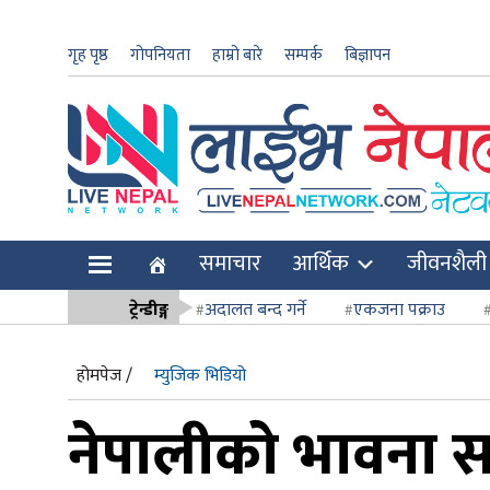
गृह पृष्ठ
गोपनियता
हाम्रो बारे
सम्पर्क
बिज्ञापन
ार
समाचार
आर्थिक
जीवनशैली
ि
ट्रेन्डीङ्ग
अदालत बन्द गर्ने
एकजना पक्राउ
सर्वोच्च अदाल
होमपेज /
म्युजिक भिडियो
नेपालीको भावना स