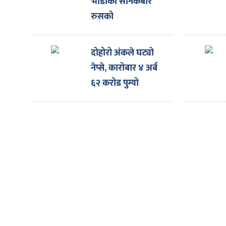
ित्य
भाडाका सैनिकबारे
रुसको
र
अस्वीकारोक्ति
दोहोरो अंकले घट्यो
नेप्से, कारोबार ४ अर्ब
्रिका
६२ करोड पुग्यो
ाज