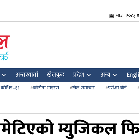
आज: २०८३ श्
अन्तरवार्ता
खेलकुद
प्रदेश
अन्य
Engl
कोभिड–१९
कोरोना भाइरस
खेल समाचार
परीक्षा बोर्ड
मेटिएको म्युजिकल फि