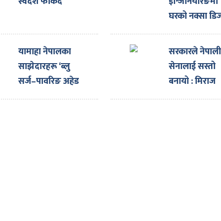
स्वदेश फर्किँदै
इन्जिनियरिङमा
घरको नक्सा डि
गराउँदा ३३ प्रत
छुट
यामाहा नेपालका
सरकारले नेपाल
साझेदारहरू ‘ब्लु
सेनालाई सस्तो
सर्ज–पावरिङ अहेड
बनायो : मिराज
टुगेदर पार्टनर्स मिट’
ढुंगाना
सम्पन्न गरी स्वदेश
फिर्ता