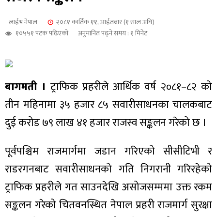
शुपालन
लाईभ नेपाल
२०८१ कार्तिक ११, आईतबार (१ साल अघि)
१०५५१ पटक पढिएको
अनुमानित पढ्ने समय : १ मिनेट
बागमती ।
ट्राफिक प्रहरीले आर्थिक वर्ष २०८१–८२ को
तीन महिनामा ३५ हजार ८५ सवारीसाधनका चालकबाट
दुई करोड ७९ लाख ४१ हजार राजस्व सङ्कलन गरेको छ ।
पूर्वपश्चिम राजमार्गमा जडान गरिएको सीसीटिभी र
जन
राडरगनबाट सवारीसाधनको गति निगरानी गरिरहेको
ट्राफिक प्रहरीले गत साउनदेखि असोजसम्ममा उक्त रकम
सङ्कलन गरेको चितवनस्थित नेपाल प्रहरी राजमार्ग सुरक्षा