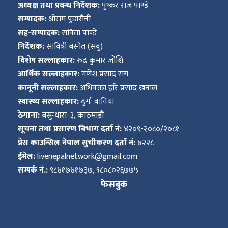
अध्यक्ष तथा प्रबन्ध निर्देशक:
पुष्कर राज पाण्डे
सम्पादक:
श्रीराम पुडासैनी
सह-सम्पादक:
सविता पाण्डे
निर्देशक:
सावित्री बस्नेत (सवु)
विशेष सल्लाहकार:
रुद्र कुमार जोशि
आर्थिक सल्लाहकार:
गणेश प्रसाद राय
कानूनी सल्लाहकार:
अधिवक्ता हरि प्रसाद खनाल
स्वास्थ्य सल्लाहकार:
दुर्गा वानिया
ठेगाना:
बसुन्धारा-३, काठमाडौं
सूचना तथा प्रसारण बिभाग दर्ता नं:
४२०९-२०८०/२०८१
प्रेस काउन्सिल नेपाल सुचीकरण दर्ता नं:
४२२८
ईमेल:
livenepalnetwork@gmail.com
सम्पर्क नं.:
९८४१७४१७३७, ९८०८०२६७७५
फेसबुक