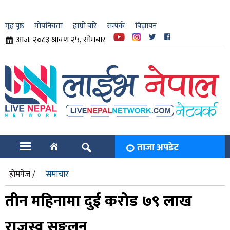
गृह पृष्ठ
गोपनियता
हाम्रो बारे
सम्पर्क
बिज्ञापन
आज: २०८३ श्रावण २५, सोमबार
ार
ि
ताजा अपडेट
होमपेज /
समाचार
तीन महिनामा दुई करोड ७९ लाख
राजस्व सङ्कलन