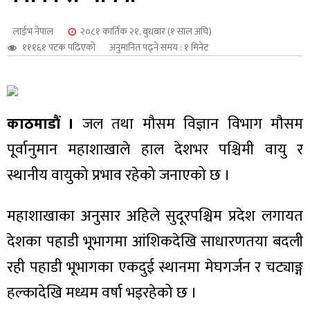
शुपालन
लाईभ नेपाल
२०८१ कार्तिक २१, बुधबार (१ साल अघि)
१११६१ पटक पढिएको
अनुमानित पढ्ने समय : १ मिनेट
काठमाडौं ।
जल तथा मौसम विज्ञान विभाग मौसम
पूर्वानुमान महाशाखाले हाल देशभर पश्चिमी वायु र
स्थानीय वायुको प्रभाव रहेको जनाएको छ ।
महाशाखाका अनुसार अहिले सुदूरपश्चिम प्रदेश लगायत
जन
देशका पहाडी भूभागमा आंशिकदेखि साधारणतया बदली
रही पहाडी भूभागका एकदुई स्थानमा मेघगर्जन र चट्याङ्ग
हल्कादेखि मध्यम वर्षा भइरहेको छ ।