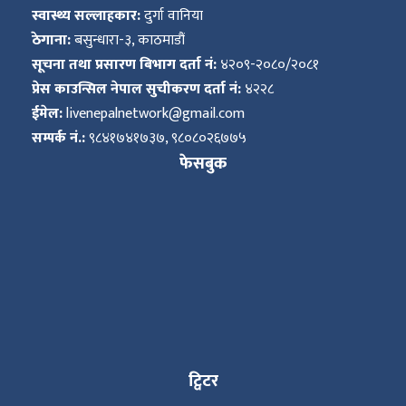
स्वास्थ्य सल्लाहकार:
दुर्गा वानिया
ठेगाना:
बसुन्धारा-३, काठमाडौं
सूचना तथा प्रसारण बिभाग दर्ता नं:
४२०९-२०८०/२०८१
प्रेस काउन्सिल नेपाल सुचीकरण दर्ता नं:
४२२८
ईमेल:
livenepalnetwork@gmail.com
सम्पर्क नं.:
९८४१७४१७३७, ९८०८०२६७७५
फेसबुक
ट्विटर