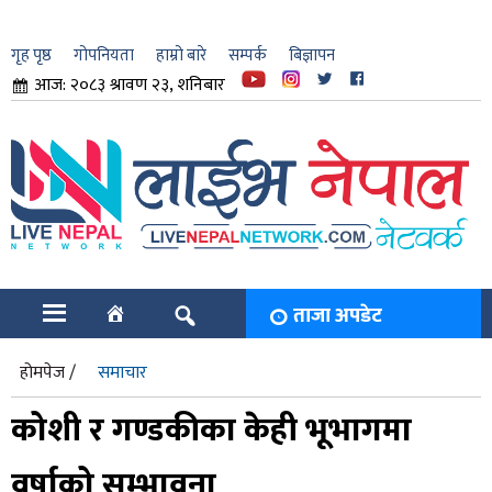
गृह पृष्ठ
गोपनियता
हाम्रो बारे
सम्पर्क
बिज्ञापन
आज: २०८३ श्रावण २३, शनिबार
ार
ि
ताजा अपडेट
होमपेज /
समाचार
कोशी र गण्डकीका केही भूभागमा
वर्षाको सम्भावना