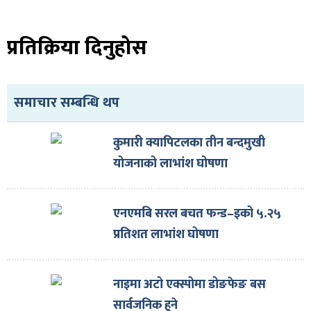
ित्य
र
प्रतिक्रिया दिनुहोस
्रिका
समाचार सम्बन्धि थप
कुमारी क्यापिटलका तीन बन्दमुखी
योजनाको लाभांश घोषणा
ाज
एनएमबि सरल बचत फन्ड–इको ५.२५
प्रतिशत लाभांश घोषणा
नाइमा अटो एक्स्पोमा डोङफेङ बस
सार्वजनिक हुने