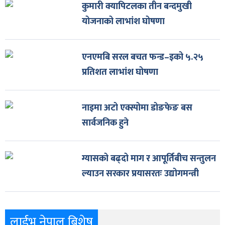
कुमारी क्यापिटलका तीन बन्दमुखी
योजनाको लाभांश घोषणा
एनएमबि सरल बचत फन्ड–इको ५.२५
प्रतिशत लाभांश घोषणा
नाइमा अटो एक्स्पोमा डोङफेङ बस
सार्वजनिक हुने
ग्यासको बढ्दो माग र आपूर्तिबीच सन्तुलन
ल्याउन सरकार प्रयासरतः उद्योगमन्त्री
लाईभ नेपाल बिशेष