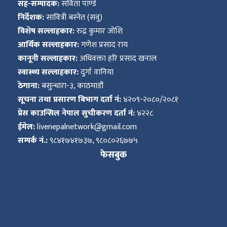
सह-सम्पादक:
सविता पाण्डे
निर्देशक:
सावित्री बस्नेत (सवु)
विशेष सल्लाहकार:
रुद्र कुमार जोशि
आर्थिक सल्लाहकार:
गणेश प्रसाद राय
कानूनी सल्लाहकार:
अधिवक्ता हरि प्रसाद खनाल
स्वास्थ्य सल्लाहकार:
दुर्गा वानिया
ठेगाना:
बसुन्धारा-३, काठमाडौं
सूचना तथा प्रसारण बिभाग दर्ता नं:
४२०९-२०८०/२०८१
प्रेस काउन्सिल नेपाल सुचीकरण दर्ता नं:
४२२८
ईमेल:
livenepalnetwork@gmail.com
सम्पर्क नं.:
९८४१७४१७३७, ९८०८०२६७७५
फेसबुक