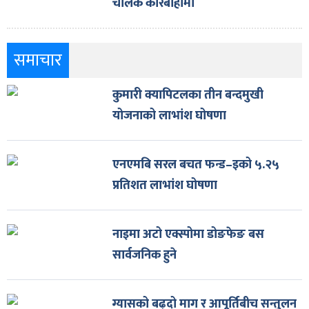
चालक कारबाहीमा
समाचार
कुमारी क्यापिटलका तीन बन्दमुखी
योजनाको लाभांश घोषणा
एनएमबि सरल बचत फन्ड–इको ५.२५
प्रतिशत लाभांश घोषणा
नाइमा अटो एक्स्पोमा डोङफेङ बस
सार्वजनिक हुने
ग्यासको बढ्दो माग र आपूर्तिबीच सन्तुलन