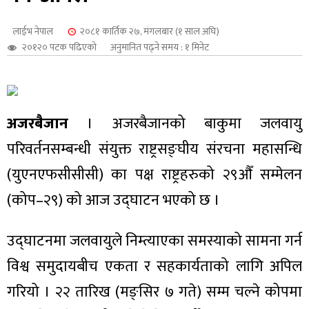
शुपालन
लाईभ नेपाल
२०८१ कार्तिक २७, मंगलबार (१ साल अघि)
२०१२० पटक पढिएको
अनुमानित पढ्ने समय : १ मिनेट
अजरबैजान
। अजरबैजानको बाकुमा जलवायु
परिवर्तनसम्बन्धी संयुक्त राष्ट्रसङ्घीय संरचना महासन्धि
(युएनएफसीसीसी) का पक्ष राष्ट्रहरुको २९औँ सम्मेलन
(कोप–२९) को आज उद्घाटन भएको छ ।
जन
उद्घाटनमा जलवायुले निम्त्याएका समस्याको सामना गर्न
विश्व समुदायबीच एकता र सहकार्यताको लागि अपिल
गरियो । २२ तारिख (मङ्सिर ७ गते) सम्म चल्ने कोपमा