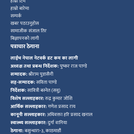
हाम्रो टिम
हाम्रो बारेमा
सम्पर्क
खबर पठाउनुहोस
सामाजीक संजाल तिर
बिज्ञापनको लागी
पत्राचार ठेगाना
लाईभ नेपाल नेटवर्क डट कम का लागी
अध्यक्ष तथा प्रबन्ध निर्देशक:
पुष्कर राज पाण्डे
सम्पादक:
श्रीराम पुडासैनी
सह-सम्पादक:
सविता पाण्डे
निर्देशक:
सावित्री बस्नेत (सवु)
विशेष सल्लाहकार:
रुद्र कुमार जोशि
आर्थिक सल्लाहकार:
गणेश प्रसाद राय
कानूनी सल्लाहकार:
अधिवक्ता हरि प्रसाद खनाल
स्वास्थ्य सल्लाहकार:
दुर्गा वानिया
ठेगाना:
बसुन्धारा-३, काठमाडौं