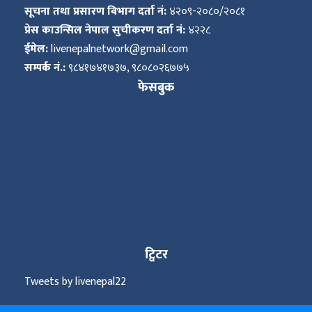
सूचना तथा प्रसारण बिभाग दर्ता नं:
४२०९-२०८०/२०८१
प्रेस काउन्सिल नेपाल सुचीकरण दर्ता नं:
४२२८
ईमेल:
livenepalnetwork@gmail.com
सम्पर्क नं.:
९८४१७४१७३७, ९८०८०२६७७५
फेसबुक
ट्विटर
Tweets by livenepal22