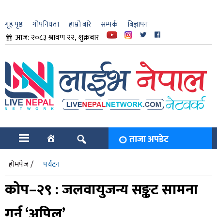
गृह पृष्ठ
गोपनियता
हाम्रो बारे
सम्पर्क
बिज्ञापन
आज: २०८३ श्रावण २२, शुक्रबार
ार
ि
ताजा अपडेट
होमपेज /
पर्यटन
कोप–२९ : जलवायुजन्य सङ्कट सामना
गर्न ‘अपिल’