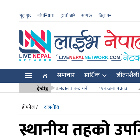
गृह पृष्ठ
गोपनियता
हाम्रो बारे
सम्पर्क
बिज्ञापन
ार
समाचार
आर्थिक
जीवनशैली
ि
ट्रेन्डीङ्ग
अदालत बन्द गर्ने
एकजना पक्राउ
सर्वोच्च अदाल
होमपेज /
राजनीति
स्थानीय तहको उपनिर