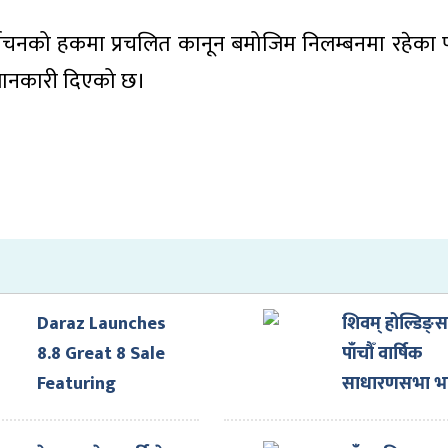
्वाचनको हकमा प्रचलित कानून बमोजिम निलम्बनमा रहेका 
ो जानकारी दिएको छ।
Daraz Launches
शिवम् होल्डिङ्
8.8 Great 8 Sale
पाँचौँ वार्षिक
Featuring
साधारणसभा भ
Exclusive Brand
१४गते हुने
Deals and Daily