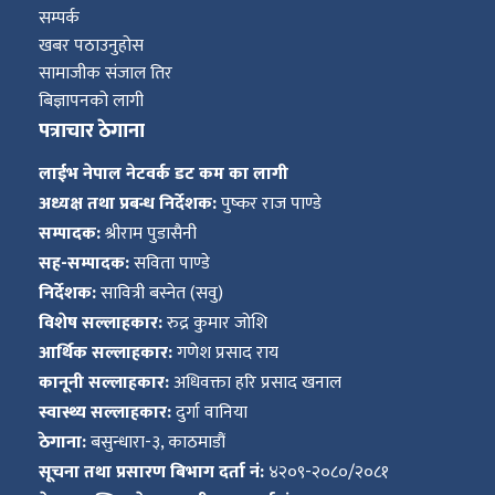
सम्पर्क
खबर पठाउनुहोस
सामाजीक संजाल तिर
बिज्ञापनको लागी
पत्राचार ठेगाना
लाईभ नेपाल नेटवर्क डट कम का लागी
अध्यक्ष तथा प्रबन्ध निर्देशक:
पुष्कर राज पाण्डे
सम्पादक:
श्रीराम पुडासैनी
सह-सम्पादक:
सविता पाण्डे
निर्देशक:
सावित्री बस्नेत (सवु)
विशेष सल्लाहकार:
रुद्र कुमार जोशि
आर्थिक सल्लाहकार:
गणेश प्रसाद राय
कानूनी सल्लाहकार:
अधिवक्ता हरि प्रसाद खनाल
स्वास्थ्य सल्लाहकार:
दुर्गा वानिया
ठेगाना:
बसुन्धारा-३, काठमाडौं
सूचना तथा प्रसारण बिभाग दर्ता नं:
४२०९-२०८०/२०८१