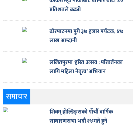
काँकरभिट्टा नाकाबाट व्यापार घाटा ४०
प्रतिशतले बढ्यो
ढोरपाटनमा पुगे ३७ हजार पर्यटक, ४७
लाख आम्दानी
ललितपुरमा ‘हरित उत्सव : परिवर्तनका
लागि महिला नेतृत्व’ अभियान
समाचार
शिवम् होल्डिङ्सको पाँचौँ वार्षिक
साधारणसभा भदौ १४गते हुने