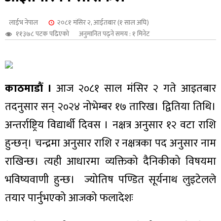
शुपालन
लाईभ नेपाल
२०८१ मंसिर २, आईतबार (१ साल अघि)
११३७८ पटक पढिएको
अनुमानित पढ्ने समय : १ मिनेट
काठमाडौं ।
आज २०८१ साल मंसिर २ गते आइतबार
तदनुसार सन् २०२४ नोभेम्बर १७ तारिख। द्वितिया तिथि।
अन्तर्राष्ट्रिय विद्यार्थी दिवस । नक्षत्र अनुसार १२ वटा राशि
हुन्छन्। चन्द्रमा अनुसार राशि र नक्षत्रका पद अनुसार नाम
राखिन्छ। त्यही आधारमा व्यक्तिको दैनिकीको विषयमा
जन
भविष्यवाणी हुन्छ। ज्योतिष पण्डित सूर्यनाथ लुइटेलले
तयार पार्नुभएको आजको फलादेशः