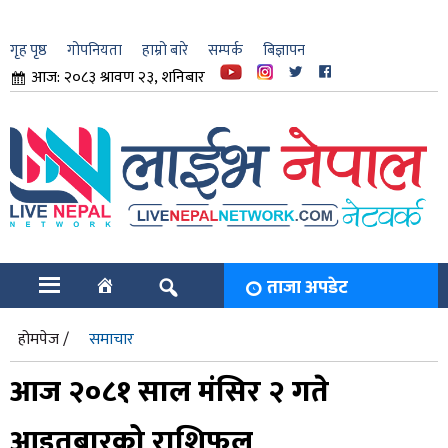
गृह पृष्ठ
गोपनियता
हाम्रो बारे
सम्पर्क
बिज्ञापन
आज: २०८३ श्रावण २३, शनिबार
ार
ि
ताजा अपडेट
होमपेज /
समाचार
आज २०८१ साल मंसिर २ गते
आइतबारको राशिफल