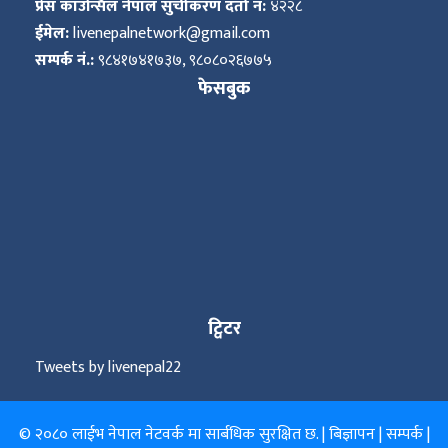
प्रेस काउन्सिल नेपाल सुचीकरण दर्ता नं:
४२२८
ईमेल:
livenepalnetwork@gmail.com
सम्पर्क नं.:
९८४१७४१७३७, ९८०८०२६७७५
फेसबुक
ट्विटर
Tweets by livenepal22
© २०८० लाईभ नेपाल नेटवर्क मा सार्बधिक सुरक्षित छ. |
बिज्ञापन
|
सम्पर्क
|