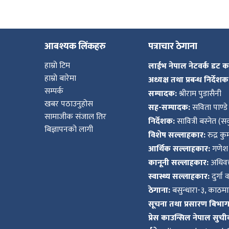
आबश्यक लिंकहरु
पत्राचार ठेगाना
हाम्रो टिम
लाईभ नेपाल नेटवर्क डट 
हाम्रो बारेमा
अध्यक्ष तथा प्रबन्ध निर्देशक
सम्पर्क
सम्पादक:
श्रीराम पुडासैनी
खबर पठाउनुहोस
सह-सम्पादक:
सविता पाण्डे
सामाजीक संजाल तिर
निर्देशक:
सावित्री बस्नेत (सव
बिज्ञापनको लागी
विशेष सल्लाहकार:
रुद्र क
आर्थिक सल्लाहकार:
गणेश 
कानूनी सल्लाहकार:
अधिवक्
स्वास्थ्य सल्लाहकार:
दुर्गा 
ठेगाना:
बसुन्धारा-३, काठमाड
सूचना तथा प्रसारण बिभाग द
प्रेस काउन्सिल नेपाल सुची