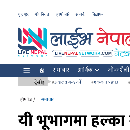
गृह पृष्ठ
गोपनियता
हाम्रो बारे
सम्पर्क
बिज्ञापन
ार
समाचार
आर्थिक
जीवनशैली
ि
ट्रेन्डीङ्ग
अदालत बन्द गर्ने
एकजना पक्राउ
सर्वोच्च अदाल
होमपेज /
समाचार
यी भूभागमा हल्का 