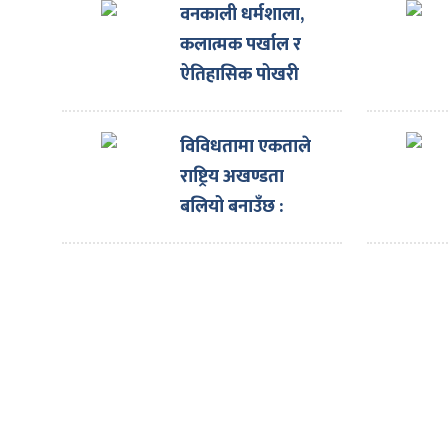
ित्य
वनकाली धर्मशाला,
कलात्मक पर्खाल र
र
ऐतिहासिक पोखरी
पुनर्निर्माण
शिलान्यास
्रिका
विविधतामा एकताले
राष्ट्रिय अखण्डता
बलियो बनाउँछ :
राष्ट्रपति
ाज