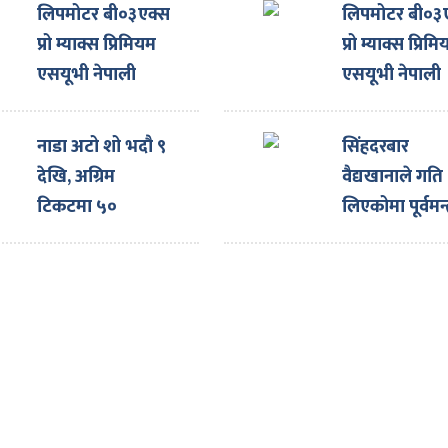
लिपमोटर बी०३एक्स
लिपमोटर बी०३
प्रो म्याक्स प्रिमियम
प्रो म्याक्स प्रिम
एसयूभी नेपाली
एसयूभी नेपाली
बजारमा, मूल्य कति
बजारमा, मूल्य 
?
?
नाडा अटो शो भदौ ९
सिंहदरबार
देखि, अग्रिम
वैद्यखानाले गति
टिकटमा ५०
लिएकोमा पूर्वमन्त
प्रतिशतसम्म छुट
पौडेलबाट खुसी
व्यक्त, सरकारल
बुँदे सुझाव