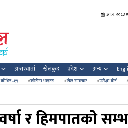
आज: २०८३ श
अन्तरवार्ता
खेलकुद
प्रदेश
अन्य
Engl
कोभिड–१९
कोरोना भाइरस
खेल समाचार
परीक्षा बोर्ड
वर्षा र हिमपातको सम्