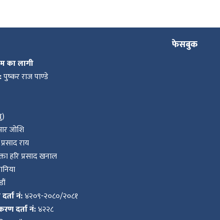
फेसबुक
कम का लागी
:
पुष्कर राज पाण्डे
ु)
ुमार जोशि
प्रसाद राय
ता हरि प्रसाद खनाल
वानिया
ौं
र्ता नं:
४२०९-२०८०/२०८१
करण दर्ता नं:
४२२८