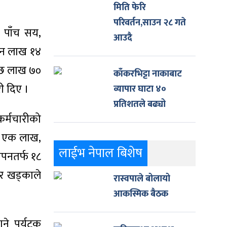
मिति फेरि
परिवर्तन,साउन २८ गते
 पाँच सय,
आउदै
ीन लाख १४
 छ लाख ७०
काँकरभिट्टा नाकाबाट
ी दिए ।
व्यापार घाटा ४०
प्रतिशतले बढ्यो
कर्मचारीको
ा एक लाख,
लाईभ नेपाल बिशेष
ापनतर्फ १८
ार खड्काले
रास्वपाले बोलायो
आकस्मिक बैठक
ने पर्यटक