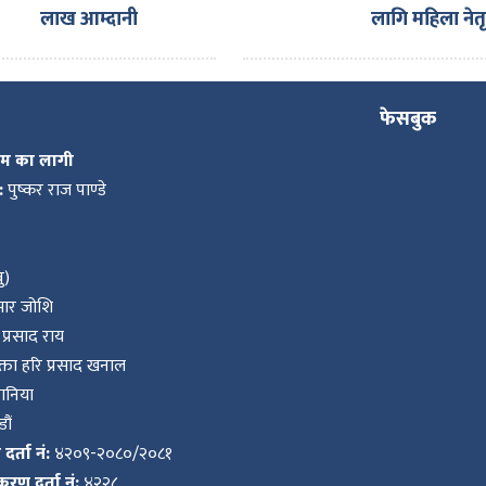
लाख आम्दानी
लागि महिला नेतृत
अभियान
फेसबुक
कम का लागी
:
पुष्कर राज पाण्डे
ु)
ुमार जोशि
प्रसाद राय
ता हरि प्रसाद खनाल
वानिया
ौं
र्ता नं:
४२०९-२०८०/२०८१
करण दर्ता नं:
४२२८