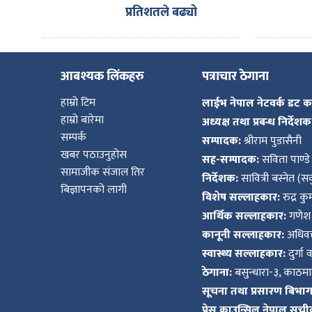
प्रतिशतले बढ्यो
आबश्यक लिंकहरु
पत्राचार ठेगाना
हाम्रो टिम
लाईभ नेपाल नेटवर्क डट 
हाम्रो बारेमा
अध्यक्ष तथा प्रबन्ध निर्देशक
सम्पर्क
सम्पादक:
श्रीराम पुडासैनी
खबर पठाउनुहोस
सह-सम्पादक:
सविता पाण्डे
सामाजीक संजाल तिर
निर्देशक:
सावित्री बस्नेत (सव
बिज्ञापनको लागी
विशेष सल्लाहकार:
रुद्र क
आर्थिक सल्लाहकार:
गणेश 
कानूनी सल्लाहकार:
अधिवक्
स्वास्थ्य सल्लाहकार:
दुर्गा 
ठेगाना:
बसुन्धारा-३, काठमाड
सूचना तथा प्रसारण बिभाग द
प्रेस काउन्सिल नेपाल सुची