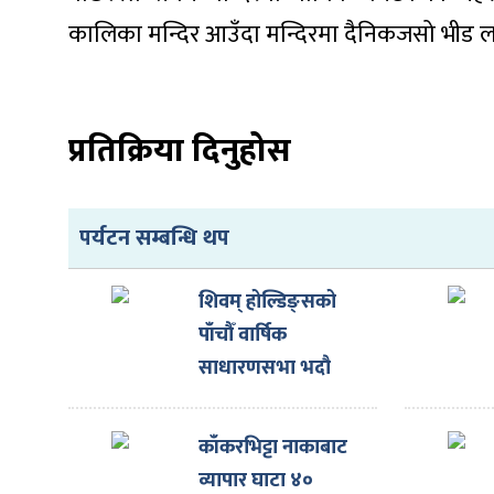
ित्य
कालिका मन्दिर आउँदा मन्दिरमा दैनिकजसो भीड लाग
र
प्रतिक्रिया दिनुहोस
्रिका
पर्यटन सम्बन्धि थप
ाज
शिवम् होल्डिङ्सको
पाँचौँ वार्षिक
साधारणसभा भदौ
१४गते हुने
काँकरभिट्टा नाकाबाट
व्यापार घाटा ४०