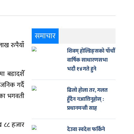
समाचार
ाख रुपैयाँ
शिवम् होल्डिङ्सको पाँचौँ
वार्षिक साधारणसभा
भदौ १४गते हुने
ा बडादशैँ
जनिक गर्दै
ढिलो होला तर, गलत
िका भगवती
हुँदैन नआत्तिनुहोस् :
प्रधानमन्त्री साह
ख ८८ हजार
देउवा स्वदेश फर्किने