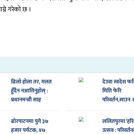
्ने गरेको छ ।
ढिलो होला तर, गलत
देउवा स्वदेश फर्
हुँदैन नआत्तिनुहोस् :
मिति फेरि
प्रधानमन्त्री साह
परिवर्तन,साउन 
गते आउदै
ढोरपाटनमा पुगे ३७
ललितपुरमा ‘हर
हजार पर्यटक, ४७
उत्सव : परिवर्त