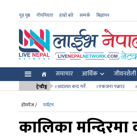
गृह पृष्ठ
गोपनियता
हाम्रो बारे
सम्पर्क
बिज्ञापन
ार
समाचार
आर्थिक
जीवनशैली
ि
ट्रेन्डीङ्ग
अदालत बन्द गर्ने
एकजना पक्राउ
सर्वोच्च अदाल
होमपेज /
पर्यटन
कालिका मन्दिरमा क