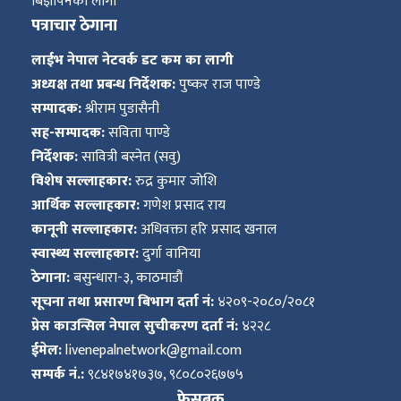
बिज्ञापनको लागी
पत्राचार ठेगाना
लाईभ नेपाल नेटवर्क डट कम का लागी
अध्यक्ष तथा प्रबन्ध निर्देशक:
पुष्कर राज पाण्डे
सम्पादक:
श्रीराम पुडासैनी
सह-सम्पादक:
सविता पाण्डे
निर्देशक:
सावित्री बस्नेत (सवु)
विशेष सल्लाहकार:
रुद्र कुमार जोशि
आर्थिक सल्लाहकार:
गणेश प्रसाद राय
कानूनी सल्लाहकार:
अधिवक्ता हरि प्रसाद खनाल
स्वास्थ्य सल्लाहकार:
दुर्गा वानिया
ठेगाना:
बसुन्धारा-३, काठमाडौं
सूचना तथा प्रसारण बिभाग दर्ता नं:
४२०९-२०८०/२०८१
प्रेस काउन्सिल नेपाल सुचीकरण दर्ता नं:
४२२८
ईमेल:
livenepalnetwork@gmail.com
सम्पर्क नं.:
९८४१७४१७३७, ९८०८०२६७७५
फेसबुक