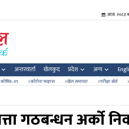
आज: २०८३ श्र
अन्तरवार्ता
खेलकुद
प्रदेश
अन्य
Engl
कोभिड–१९
कोरोना भाइरस
खेल समाचार
परीक्षा बोर्ड
्ता गठबन्धन अर्को निर्