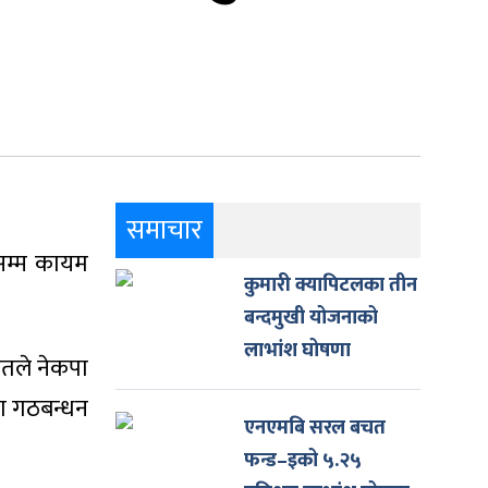
समाचार
नसम्म कायम
कुमारी क्यापिटलका तीन
बन्दमुखी योजनाको
लाभांश घोषणा
महतले नेकपा
ता गठबन्धन
एनएमबि सरल बचत
फन्ड–इको ५.२५