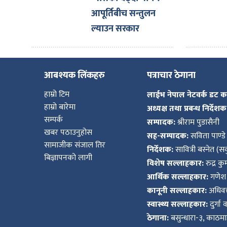
आपूर्तिबीच सन्तुलन
ल्याउन सरकार
प्रयासरतः उद्योगमन्त्री
आबश्यक लिंकहरु
पत्राचार ठेगाना
हाम्रो टिम
लाईभ नेपाल नेटवर्क डट 
हाम्रो बारेमा
अध्यक्ष तथा प्रबन्ध निर्देशक
सम्पर्क
सम्पादक:
श्रीराम पुडासैनी
खबर पठाउनुहोस
सह-सम्पादक:
सविता पाण्डे
सामाजीक संजाल तिर
निर्देशक:
सावित्री बस्नेत (सव
बिज्ञापनको लागी
विशेष सल्लाहकार:
रुद्र क
आर्थिक सल्लाहकार:
गणेश 
कानूनी सल्लाहकार:
अधिवक्
स्वास्थ्य सल्लाहकार:
दुर्गा 
ठेगाना:
बसुन्धारा-३, काठमाड