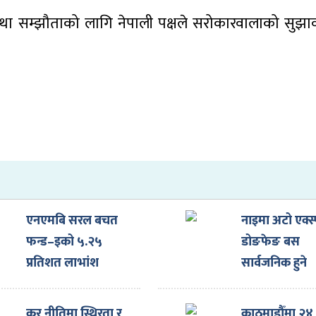
ि तथा सम्झौताको लागि नेपाली पक्षले सरोकारवालाको सुझा
एनएमबि सरल बचत
नाइमा अटो एक्स्
फन्ड–इको ५.२५
डोङफेङ बस
प्रतिशत लाभांश
सार्वजनिक हुने
घोषणा
कर नीतिमा स्थिरता र
काठमाडौँमा २४