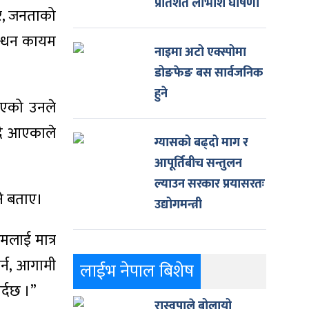
प्रतिशत लाभांश घोषणा
ठेर, जनताको
बन्धन कायम
नाइमा अटो एक्स्पोमा
डोङफेङ बस सार्वजनिक
हुने
टाएको उनले
ँदै आएकाले
ग्यासको बढ्दो माग र
आपूर्तिबीच सन्तुलन
ल्याउन सरकार प्रयासरतः
ने बताए।
उद्योगमन्त्री
मलाई मात्र
र्न, आगामी
लाईभ नेपाल बिशेष
र्दछ ।”
रास्वपाले बोलायो