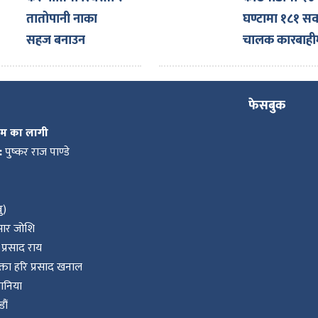
तातोपानी नाका
घण्टामा १८१ सव
सहज बनाउन
चालक कारबाही
नाइमाको माग,
एक्स्पोका लागि
ल्याइएका दर्जनौँ
फेसबुक
गाडी नाकामै रोकिए
कम का लागी
:
पुष्कर राज पाण्डे
ु)
ुमार जोशि
प्रसाद राय
ता हरि प्रसाद खनाल
वानिया
ौं