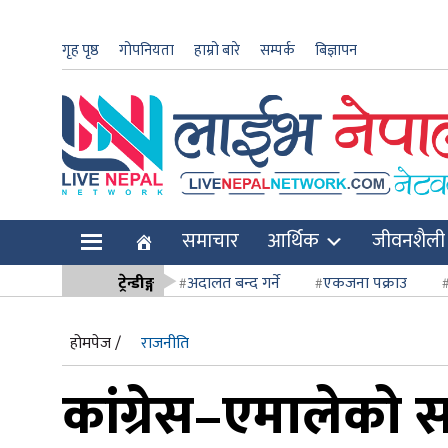
गृह पृष्ठ
गोपनियता
हाम्रो बारे
सम्पर्क
बिज्ञापन
ार
समाचार
आर्थिक
जीवनशैली
ि
ट्रेन्डीङ्ग
अदालत बन्द गर्ने
एकजना पक्राउ
सर्वोच्च अदाल
होमपेज /
राजनीति
कांग्रेस–एमालेको सत