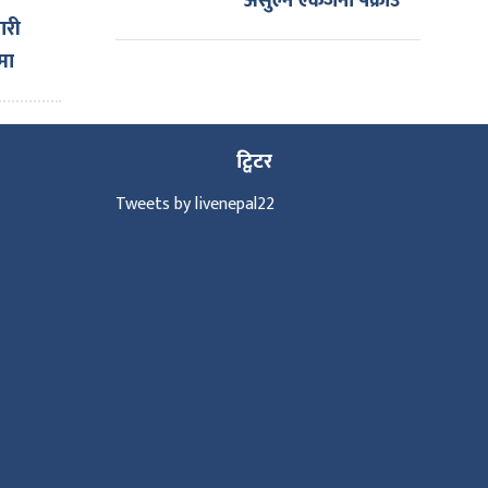
असुल्ने एकजना पक्राउ
ारी
मा
ट्विटर
Tweets by livenepal22