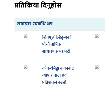
प्रतिक्रिया दिनुहोस
समाचार सम्बन्धि थप
ा
शिवम् होल्डिङ्सको
पाँचौँ वार्षिक
साधारणसभा भदौ
१४गते हुने
ी
काँकरभिट्टा नाकाबाट
ियो
व्यापार घाटा ४०
प्रतिशतले बढ्यो
 बिशेष