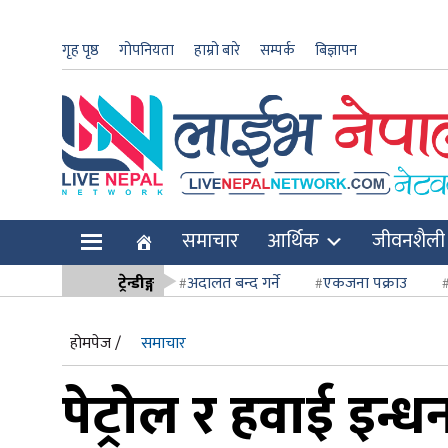
गृह पृष्ठ
गोपनियता
हाम्रो बारे
सम्पर्क
बिज्ञापन
ार
समाचार
आर्थिक
जीवनशैली
ि
ट्रेन्डीङ्ग
अदालत बन्द गर्ने
एकजना पक्राउ
सर्वोच्च अदाल
होमपेज /
समाचार
पेट्रोल र हवाई इन्ध