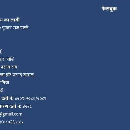
फेसबुक
कम का लागी
:
पुष्कर राज पाण्डे
ु)
ुमार जोशि
प्रसाद राय
ता हरि प्रसाद खनाल
वानिया
ौं
र्ता नं:
४२०९-२०८०/२०८१
करण दर्ता नं:
४२२८
k@gmail.com
९८०८०२६७७५