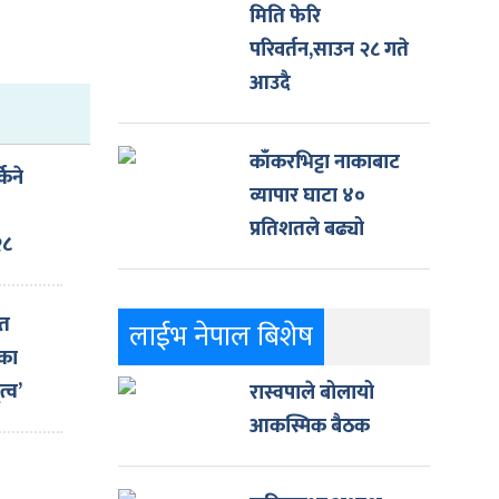
मिति फेरि
परिवर्तन,साउन २८ गते
आउदै
काँकरभिट्टा नाकाबाट
किने
व्यापार घाटा ४०
प्रतिशतले बढ्यो
२८
ित
लाईभ नेपाल बिशेष
नका
्व’
रास्वपाले बोलायो
आकस्मिक बैठक