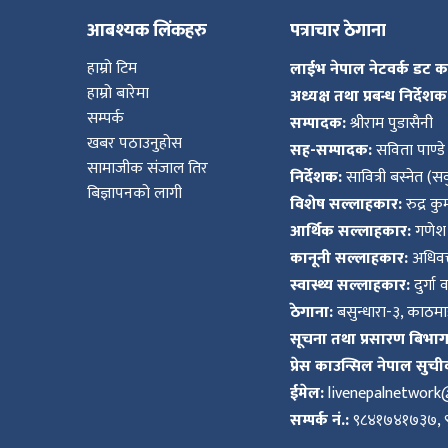
आबश्यक लिंकहरु
पत्राचार ठेगाना
हाम्रो टिम
लाईभ नेपाल नेटवर्क डट 
हाम्रो बारेमा
अध्यक्ष तथा प्रबन्ध निर्देशक
सम्पर्क
सम्पादक:
श्रीराम पुडासैनी
खबर पठाउनुहोस
सह-सम्पादक:
सविता पाण्डे
सामाजीक संजाल तिर
निर्देशक:
सावित्री बस्नेत (सव
बिज्ञापनको लागी
विशेष सल्लाहकार:
रुद्र क
आर्थिक सल्लाहकार:
गणेश 
कानूनी सल्लाहकार:
अधिवक्
स्वास्थ्य सल्लाहकार:
दुर्गा 
ठेगाना:
बसुन्धारा-३, काठमाड
सूचना तथा प्रसारण बिभाग द
प्रेस काउन्सिल नेपाल सुची
ईमेल:
livenepalnetwor
सम्पर्क नं.:
९८४१७४१७३७, 