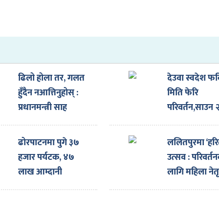
ढिलो होला तर, गलत
देउवा स्वदेश फर्
हुँदैन नआत्तिनुहोस् :
मिति फेरि
प्रधानमन्त्री साह
परिवर्तन,साउन 
गते आउदै
ढोरपाटनमा पुगे ३७
ललितपुरमा ‘हर
हजार पर्यटक, ४७
उत्सव : परिवर्त
लाख आम्दानी
लागि महिला नेतृत
अभियान