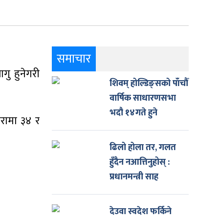
समाचार
ु हुनेगरी
शिवम् होल्डिङ्सको पाँचौँ
वार्षिक साधारणसभा
भदौ १४गते हुने
खरामा ३४ र
ढिलो होला तर, गलत
हुँदैन नआत्तिनुहोस् :
प्रधानमन्त्री साह
देउवा स्वदेश फर्किने