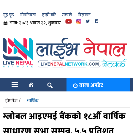
गृह पृष्ठ
गोपनियता
हाम्रो बारे
सम्पर्क
बिज्ञापन
आज: २०८३ श्रावण २२, शुक्रबार
ार
ि
ताजा अपडेट
होमपेज /
आर्थिक
ग्लोबल आइएमई बैंकको १८औं वार्षिक
साधारण सभा सम्पन्न, ५.५ प्रतिशत