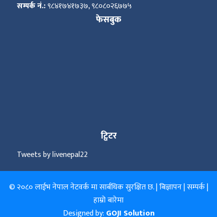
सम्पर्क नं.:
९८४१७४१७३७, ९८०८०२६७७५
फेसबुक
ट्विटर
Tweets by livenepal22
© २०८० लाईभ नेपाल नेटवर्क मा सार्बधिक सुरक्षित छ. |
बिज्ञापन
|
सम्पर्क
|
हाम्रो बारेमा
Designed by:
GOJI Solution