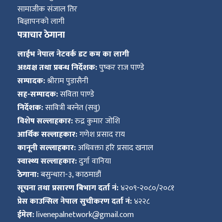
सामाजीक संजाल तिर
बिज्ञापनको लागी
पत्राचार ठेगाना
लाईभ नेपाल नेटवर्क डट कम का लागी
अध्यक्ष तथा प्रबन्ध निर्देशक:
पुष्कर राज पाण्डे
सम्पादक:
श्रीराम पुडासैनी
सह-सम्पादक:
सविता पाण्डे
निर्देशक:
सावित्री बस्नेत (सवु)
विशेष सल्लाहकार:
रुद्र कुमार जोशि
आर्थिक सल्लाहकार:
गणेश प्रसाद राय
कानूनी सल्लाहकार:
अधिवक्ता हरि प्रसाद खनाल
स्वास्थ्य सल्लाहकार:
दुर्गा वानिया
ठेगाना:
बसुन्धारा-३, काठमाडौं
सूचना तथा प्रसारण बिभाग दर्ता नं:
४२०९-२०८०/२०८१
प्रेस काउन्सिल नेपाल सुचीकरण दर्ता नं:
४२२८
ईमेल:
livenepalnetwork@gmail.com