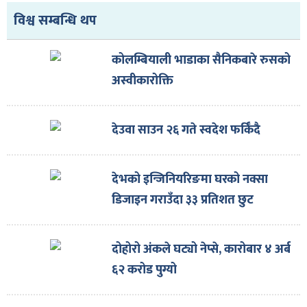
ित्य
विश्व सम्बन्धि थप
र
कोलम्बियाली भाडाका सैनिकबारे रुसको
अस्वीकारोक्ति
्रिका
देउवा साउन २६ गते स्वदेश फर्किँदै
ाज
देभको इन्जिनियरिङमा घरको नक्सा
डिजाइन गराउँदा ३३ प्रतिशत छुट
दोहोरो अंकले घट्यो नेप्से, कारोबार ४ अर्ब
६२ करोड पुग्यो