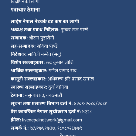
बिज्ञापनको लागी
पत्राचार ठेगाना
लाईभ नेपाल नेटवर्क डट कम का लागी
अध्यक्ष तथा प्रबन्ध निर्देशक:
पुष्कर राज पाण्डे
सम्पादक:
श्रीराम पुडासैनी
सह-सम्पादक:
सविता पाण्डे
निर्देशक:
सावित्री बस्नेत (सवु)
विशेष सल्लाहकार:
रुद्र कुमार जोशि
आर्थिक सल्लाहकार:
गणेश प्रसाद राय
कानूनी सल्लाहकार:
अधिवक्ता हरि प्रसाद खनाल
स्वास्थ्य सल्लाहकार:
दुर्गा वानिया
ठेगाना:
बसुन्धारा-३, काठमाडौं
सूचना तथा प्रसारण बिभाग दर्ता नं:
४२०९-२०८०/२०८१
प्रेस काउन्सिल नेपाल सुचीकरण दर्ता नं:
४२२८
ईमेल:
livenepalnetwork@gmail.com
सम्पर्क नं.:
९८४१७४१७३७, ९८०८०२६७७५