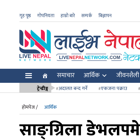
गृह पृष्ठ
गोपनियता
हाम्रो बारे
सम्पर्क
बिज्ञापन
ार
समाचार
आर्थिक
जीवनशैली
ि
ट्रेन्डीङ्ग
अदालत बन्द गर्ने
एकजना पक्राउ
सर्वोच्च अदाल
होमपेज /
आर्थिक
साङ्ग्रिला डेभलपमे