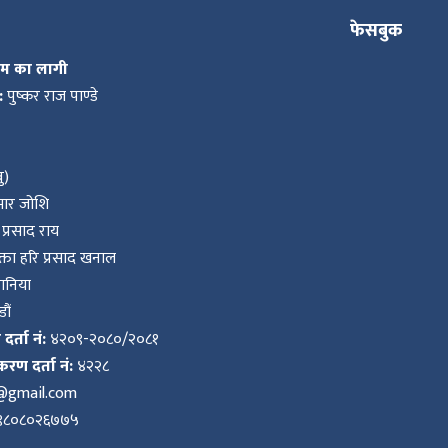
फेसबुक
कम का लागी
:
पुष्कर राज पाण्डे
ु)
ुमार जोशि
प्रसाद राय
ता हरि प्रसाद खनाल
वानिया
ौं
र्ता नं:
४२०९-२०८०/२०८१
करण दर्ता नं:
४२२८
k@gmail.com
९८०८०२६७७५