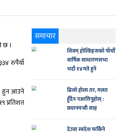
समाचार
ो छ ।
शिवम् होल्डिङ्सको पाँचौँ
वार्षिक साधारणसभा
४ रुपैयाँ
भदौ १४गते हुने
ढिलो होला तर, गलत
र हुन आउने
हुँदैन नआत्तिनुहोस् :
१९ प्रतिशत
प्रधानमन्त्री साह
देउवा स्वदेश फर्किने