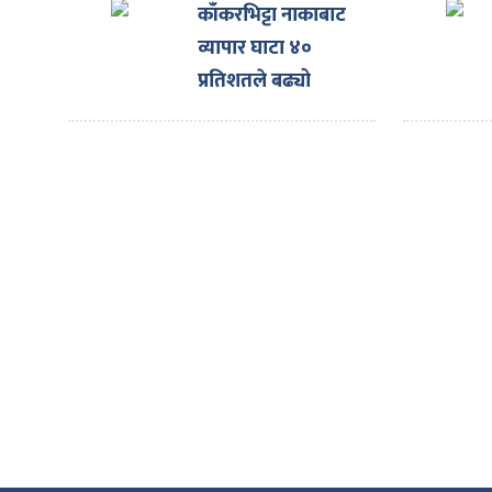
ित्य
काँकरभिट्टा नाकाबाट
व्यापार घाटा ४०
र
प्रतिशतले बढ्यो
्रिका
ाज