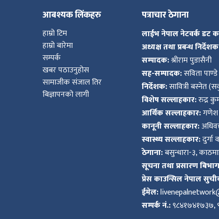
आबश्यक लिंकहरु
पत्राचार ठेगाना
हाम्रो टिम
लाईभ नेपाल नेटवर्क डट 
हाम्रो बारेमा
अध्यक्ष तथा प्रबन्ध निर्देशक
सम्पर्क
सम्पादक:
श्रीराम पुडासैनी
खबर पठाउनुहोस
सह-सम्पादक:
सविता पाण्डे
सामाजीक संजाल तिर
निर्देशक:
सावित्री बस्नेत (सव
बिज्ञापनको लागी
विशेष सल्लाहकार:
रुद्र क
आर्थिक सल्लाहकार:
गणेश 
कानूनी सल्लाहकार:
अधिवक्
स्वास्थ्य सल्लाहकार:
दुर्गा 
ठेगाना:
बसुन्धारा-३, काठमाड
सूचना तथा प्रसारण बिभाग द
प्रेस काउन्सिल नेपाल सुची
ईमेल:
livenepalnetwor
सम्पर्क नं.:
९८४१७४१७३७, 