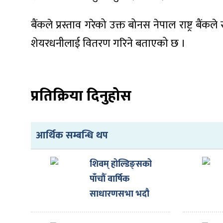
बैंकले प्रस्ताव गरेको उक्त बोनस नेपाल राष्ट्र ब
शेयरधनीलाई वितरण गरिने बताएको छ ।
ा
प्रतिक्रिया दिनुहोस
ी
आर्थिक सम्बन्धि थप
ियो
शिवम् होल्डिङ्सको
पाँचौँ वार्षिक
साधारणसभा भदौ
 बिशेष
१४गते हुने