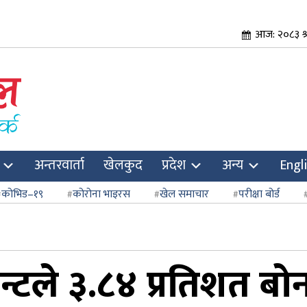
आज: २०८३ श्
अन्तरवार्ता
खेलकुद
प्रदेश
अन्य
Engl
कोभिड–१९
कोरोना भाइरस
खेल समाचार
परीक्षा बोर्ड
न्टले ३.८४ प्रतिशत बो