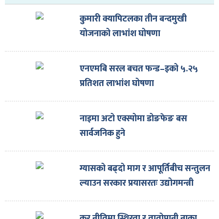
कुमारी क्यापिटलका तीन बन्दमुखी
योजनाको लाभांश घोषणा
एनएमबि सरल बचत फन्ड–इको ५.२५
प्रतिशत लाभांश घोषणा
नाइमा अटो एक्स्पोमा डोङफेङ बस
सार्वजनिक हुने
ग्यासको बढ्दो माग र आपूर्तिबीच सन्तुलन
ल्याउन सरकार प्रयासरतः उद्योगमन्त्री
कर नीतिमा स्थिरता र तातोपानी नाका