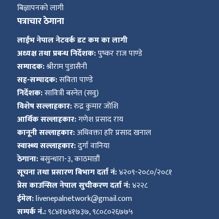
बिज्ञापनको लागी
पत्राचार ठेगाना
लाईभ नेपाल नेटवर्क डट कम का लागी
अध्यक्ष तथा प्रबन्ध निर्देशक:
पुष्कर राज पाण्डे
सम्पादक:
श्रीराम पुडासैनी
सह-सम्पादक:
सविता पाण्डे
निर्देशक:
सावित्री बस्नेत (सवु)
विशेष सल्लाहकार:
रुद्र कुमार जोशि
आर्थिक सल्लाहकार:
गणेश प्रसाद राय
कानूनी सल्लाहकार:
अधिवक्ता हरि प्रसाद खनाल
स्वास्थ्य सल्लाहकार:
दुर्गा वानिया
ठेगाना:
बसुन्धारा-३, काठमाडौं
सूचना तथा प्रसारण बिभाग दर्ता नं:
४२०९-२०८०/२०८१
प्रेस काउन्सिल नेपाल सुचीकरण दर्ता नं:
४२२८
ईमेल:
livenepalnetwork@gmail.com
सम्पर्क नं.:
९८४१७४१७३७, ९८०८०२६७७५