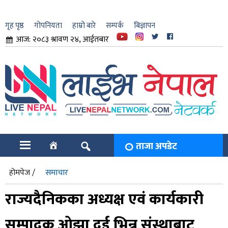
गृह पृष्ठ
गोपनियता
हाम्रो बारे
सम्पर्क
बिज्ञापन
आज: २०८३ श्रावण २४, आईतबार
ार
ि
ताजा अपडेट
होमपेज /
समाचार
राज्यदैनिकका अध्यक्ष एवं कार्यकारी
सम्पादक ओझा दुई भिन्न संस्थाबाट