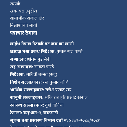
सम्पर्क
खबर पठाउनुहोस
सामाजीक संजाल तिर
बिज्ञापनको लागी
पत्राचार ठेगाना
लाईभ नेपाल नेटवर्क डट कम का लागी
अध्यक्ष तथा प्रबन्ध निर्देशक:
पुष्कर राज पाण्डे
सम्पादक:
श्रीराम पुडासैनी
सह-सम्पादक:
सविता पाण्डे
निर्देशक:
सावित्री बस्नेत (सवु)
विशेष सल्लाहकार:
रुद्र कुमार जोशि
आर्थिक सल्लाहकार:
गणेश प्रसाद राय
कानूनी सल्लाहकार:
अधिवक्ता हरि प्रसाद खनाल
स्वास्थ्य सल्लाहकार:
दुर्गा वानिया
ठेगाना:
बसुन्धारा-३, काठमाडौं
सूचना तथा प्रसारण बिभाग दर्ता नं:
४२०९-२०८०/२०८१