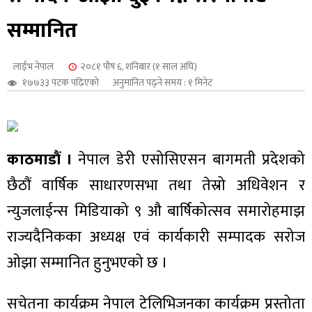
शुपालन
सम्मानित
लाईभ नेपाल
२०८१ पौष ६, शनिबार (१ साल अघि)
१७७३३ पटक पढिएको
अनुमानित पढ्ने समय : १ मिनेट
काठमाडौं ।
नेपाल डेरी एसोसिएसन बागमती प्रदेशको
छैठौं वार्षिक साधारणसभा तथा तेस्रो अधिवेशन र
न्युजलाईन्स मिडियाको ९ औ बार्षिकोत्सव समारोहमाझ
राज्यदैनिकका अध्यक्ष एवं कार्यकारी सम्पादक सरोज
जन
ओझा सम्मानित हुनुभएको छ ।
सचेतना कार्यक्रम नेपाल टेलिभिजनका कार्यक्रम प्रस्तोता