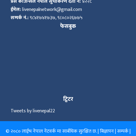
प्रेस काउन्सिल नेपाल सुचीकरण दर्ता नं:
४२२८
ईमेल:
livenepalnetwork@gmail.com
सम्पर्क नं.:
९८४१७४१७३७, ९८०८०२६७७५
फेसबुक
ट्विटर
Tweets by livenepal22
© २०८० लाईभ नेपाल नेटवर्क मा सार्बधिक सुरक्षित छ. |
बिज्ञापन
|
सम्पर्क
|