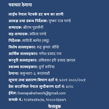
पत्राचार ठेगाना
लाईभ नेपाल नेटवर्क डट कम का लागी
अध्यक्ष तथा प्रबन्ध निर्देशक:
पुष्कर राज पाण्डे
सम्पादक:
श्रीराम पुडासैनी
सह-सम्पादक:
सविता पाण्डे
निर्देशक:
सावित्री बस्नेत (सवु)
विशेष सल्लाहकार:
रुद्र कुमार जोशि
आर्थिक सल्लाहकार:
गणेश प्रसाद राय
कानूनी सल्लाहकार:
अधिवक्ता हरि प्रसाद खनाल
स्वास्थ्य सल्लाहकार:
दुर्गा वानिया
ठेगाना:
बसुन्धारा-३, काठमाडौं
सूचना तथा प्रसारण बिभाग दर्ता नं:
४२०९-२०८०/२०८१
प्रेस काउन्सिल नेपाल सुचीकरण दर्ता नं:
४२२८
ईमेल:
livenepalnetwork@gmail.com
सम्पर्क नं.:
९८४१७४१७३७, ९८०८०२६७७५
फेसबुक