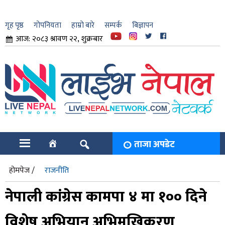
गृह पृष्ठ
गोपनियता
हाम्रो बारे
सम्पर्क
बिज्ञापन
आज: २०८३ श्रावण २२, शुक्रबार
ार
ि
ताजा अपडेट
होमपेज /
राजनीति
नेपाली कांग्रेस कामपा ४ मा १०० दिने
विशेष अभियान अभिमुखिकरण