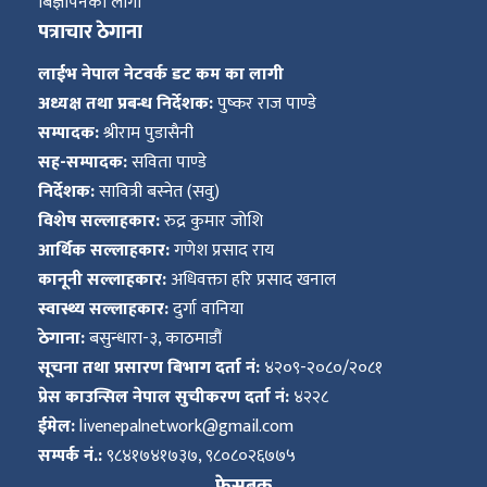
बिज्ञापनको लागी
पत्राचार ठेगाना
लाईभ नेपाल नेटवर्क डट कम का लागी
अध्यक्ष तथा प्रबन्ध निर्देशक:
पुष्कर राज पाण्डे
सम्पादक:
श्रीराम पुडासैनी
सह-सम्पादक:
सविता पाण्डे
निर्देशक:
सावित्री बस्नेत (सवु)
विशेष सल्लाहकार:
रुद्र कुमार जोशि
आर्थिक सल्लाहकार:
गणेश प्रसाद राय
कानूनी सल्लाहकार:
अधिवक्ता हरि प्रसाद खनाल
स्वास्थ्य सल्लाहकार:
दुर्गा वानिया
ठेगाना:
बसुन्धारा-३, काठमाडौं
सूचना तथा प्रसारण बिभाग दर्ता नं:
४२०९-२०८०/२०८१
प्रेस काउन्सिल नेपाल सुचीकरण दर्ता नं:
४२२८
ईमेल:
livenepalnetwork@gmail.com
सम्पर्क नं.:
९८४१७४१७३७, ९८०८०२६७७५