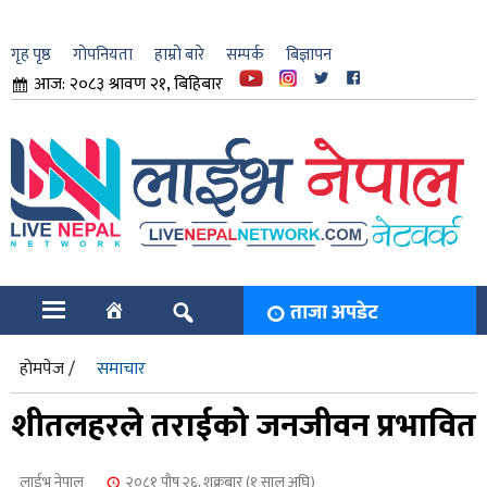
गृह पृष्ठ
गोपनियता
हाम्रो बारे
सम्पर्क
बिज्ञापन
आज: २०८३ श्रावण २१, बिहिबार
ार
ि
ताजा अपडेट
होमपेज /
समाचार
शीतलहरले तराईको जनजीवन प्रभावित
लाईभ नेपाल
२०८१ पौष २६, शुक्रबार (१ साल अघि)