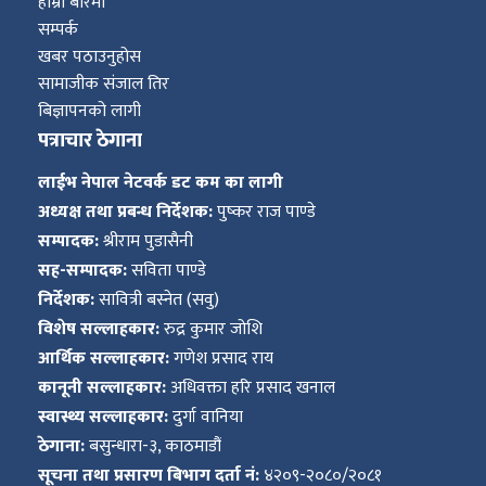
हाम्रो बारेमा
सम्पर्क
खबर पठाउनुहोस
सामाजीक संजाल तिर
बिज्ञापनको लागी
पत्राचार ठेगाना
लाईभ नेपाल नेटवर्क डट कम का लागी
अध्यक्ष तथा प्रबन्ध निर्देशक:
पुष्कर राज पाण्डे
सम्पादक:
श्रीराम पुडासैनी
सह-सम्पादक:
सविता पाण्डे
निर्देशक:
सावित्री बस्नेत (सवु)
विशेष सल्लाहकार:
रुद्र कुमार जोशि
आर्थिक सल्लाहकार:
गणेश प्रसाद राय
कानूनी सल्लाहकार:
अधिवक्ता हरि प्रसाद खनाल
स्वास्थ्य सल्लाहकार:
दुर्गा वानिया
ठेगाना:
बसुन्धारा-३, काठमाडौं
सूचना तथा प्रसारण बिभाग दर्ता नं:
४२०९-२०८०/२०८१