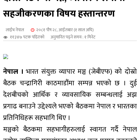
शुपालन
सहजीकरणका विषय हस्तान्तरण
लाईभ नेपाल
२०८१ पौष २८, आईतबार (१ साल अघि)
११३४७ पटक पढिएको
अनुमानित पढ्ने समय : १ मिनेट
नेपाल ।
भारत संयुक्त व्यापार मञ्च (जेबीएफ) को दोस्रो
बैठक चन्द्रागिरी काठमाडौंमा सम्पन्न भएको छ । दुई
देशबीचको आर्थिक र व्यावसायिक सम्बन्धलाई अझ
प्रगाढ बनाउने उद्देश्यले भएको बैठकमा नेपाल र भारतका
जन
प्रतिनिधिहरू सहभागि थिए ।
मञ्चको बैठकमा सहभागीहरुलाई स्वागत गर्दै नेपाल