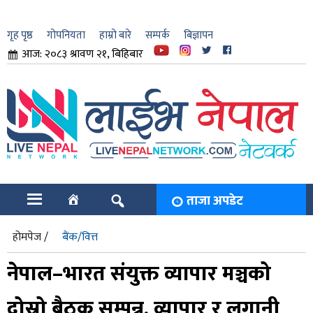
गृह पृष्ठ
गोपनियता
हाम्रो बारे
सम्पर्क
बिज्ञापन
आज: २०८३ श्रावण २१, बिहिबार
ार
ि
ताजा अपडेट
होमपेज /
बैंक/वित्त
नेपाल–भारत संयुक्त व्यापार मञ्चको
दोस्रो बैठक सम्पन्न, व्यापार र लगानी