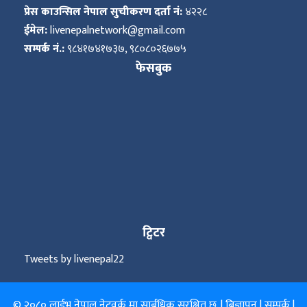
प्रेस काउन्सिल नेपाल सुचीकरण दर्ता नं:
४२२८
ईमेल:
livenepalnetwork@gmail.com
सम्पर्क नं.:
९८४१७४१७३७, ९८०८०२६७७५
फेसबुक
ट्विटर
Tweets by livenepal22
© २०८० लाईभ नेपाल नेटवर्क मा सार्बधिक सुरक्षित छ. |
बिज्ञापन
|
सम्पर्क
|