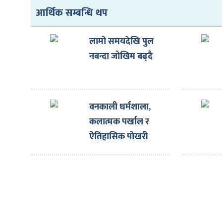
ित्य
आर्थिक सम्बन्धि थप
र
लामो समयदेखि पुल
नबन्दा जोखिम बढ्दै
्रिका
वनकाली धर्मशाला,
कलात्मक पर्खाल र
ाज
ऐतिहासिक पोखरी
पुनर्निर्माण
शिलान्यास