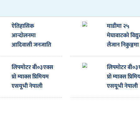
ऐतिहासिक
माडीमा २५
आन्दोलनमा
मेघावाटको विद्यु
आदिवासी जनजाति
लैजान निकुञ्जमा
समुदायको महत्त्वपूर्ण
भूमिगत गरिँदै
योगदान : उपराष्ट्रपति
लिपमोटर बी०३एक्स
लिपमोटर बी०३
यादव
प्रो म्याक्स प्रिमियम
प्रो म्याक्स प्रिम
एसयूभी नेपाली
एसयूभी नेपाली
बजारमा, मूल्य कति
बजारमा, मूल्य 
?
?