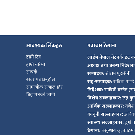
आबश्यक लिंकहरु
पत्राचार ठेगाना
हाम्रो टिम
लाईभ नेपाल नेटवर्क डट 
हाम्रो बारेमा
अध्यक्ष तथा प्रबन्ध निर्देशक
सम्पर्क
सम्पादक:
श्रीराम पुडासैनी
खबर पठाउनुहोस
सह-सम्पादक:
सविता पाण्डे
सामाजीक संजाल तिर
निर्देशक:
सावित्री बस्नेत (सव
बिज्ञापनको लागी
विशेष सल्लाहकार:
रुद्र क
आर्थिक सल्लाहकार:
गणेश 
कानूनी सल्लाहकार:
अधिवक्
स्वास्थ्य सल्लाहकार:
दुर्गा 
ठेगाना:
बसुन्धारा-३, काठमाड