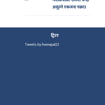
नेमकिपाको नाममा चन्दा
असुल्ने एकजना पक्राउ
ट्विटर
Tweets by livenepal22