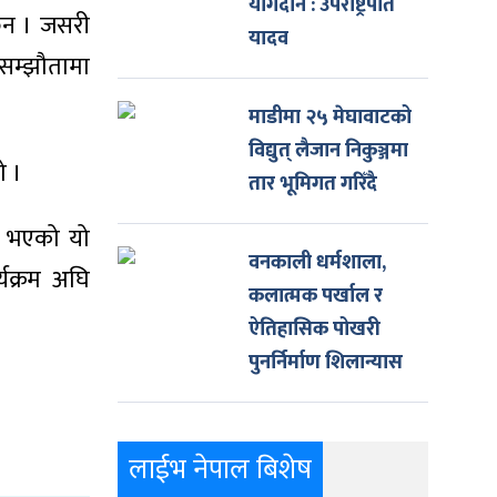
योगदान : उपराष्ट्रपति
छैन । जसरी
यादव
’सम्झौतामा
माडीमा २५ मेघावाटको
विद्युत् लैजान निकुञ्जमा
ो ।
तार भूमिगत गरिँदै
ग भएको यो
वनकाली धर्मशाला,
यक्रम अघि
कलात्मक पर्खाल र
ऐतिहासिक पोखरी
पुनर्निर्माण शिलान्यास
लाईभ नेपाल बिशेष