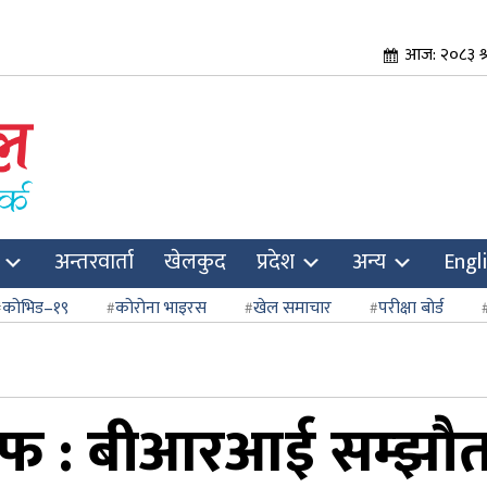
आज: २०८३ श
अन्तरवार्ता
खेलकुद
प्रदेश
अन्य
Engl
कोभिड–१९
कोरोना भाइरस
खेल समाचार
परीक्षा बोर्ड
 जवाफ : बीआरआई सम्झौत