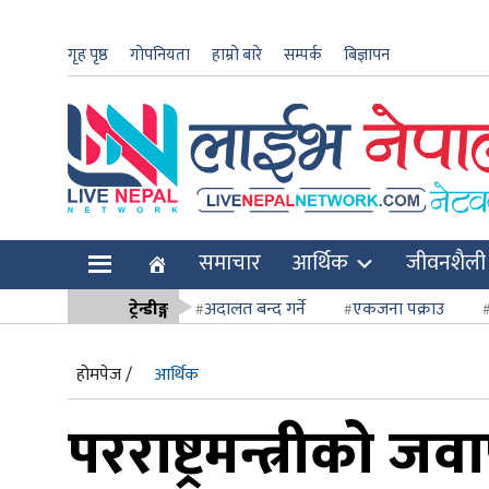
गृह पृष्ठ
गोपनियता
हाम्रो बारे
सम्पर्क
बिज्ञापन
ार
समाचार
आर्थिक
जीवनशैली
ि
ट्रेन्डीङ्ग
अदालत बन्द गर्ने
एकजना पक्राउ
सर्वोच्च अदाल
होमपेज /
आर्थिक
परराष्ट्रमन्त्रीको