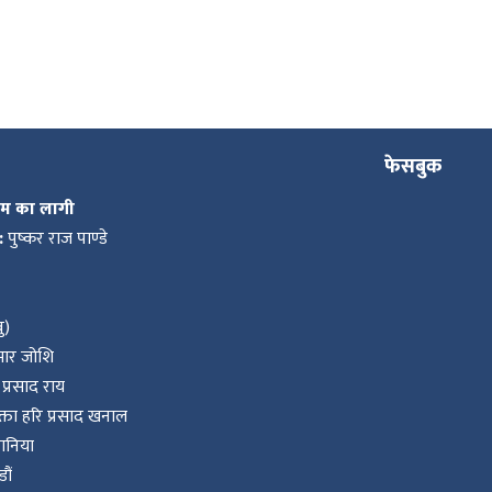
फेसबुक
कम का लागी
:
पुष्कर राज पाण्डे
ु)
ुमार जोशि
प्रसाद राय
ता हरि प्रसाद खनाल
वानिया
ौं