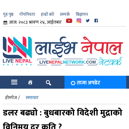
गृह पृष्ठ
गोपनियता
हाम्रो बारे
सम्पर्क
बिज्ञापन
आज: २०८३ श्रावण २४, आईतबार
ार
ि
ताजा अपडेट
होमपेज /
समाचार
डलर बढ्यो : बुधबारको विदेशी मुद्राको
विनिमय दर कति ?