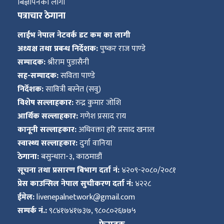
बिज्ञापनको लागी
पत्राचार ठेगाना
लाईभ नेपाल नेटवर्क डट कम का लागी
अध्यक्ष तथा प्रबन्ध निर्देशक:
पुष्कर राज पाण्डे
सम्पादक:
श्रीराम पुडासैनी
सह-सम्पादक:
सविता पाण्डे
निर्देशक:
सावित्री बस्नेत (सवु)
विशेष सल्लाहकार:
रुद्र कुमार जोशि
आर्थिक सल्लाहकार:
गणेश प्रसाद राय
कानूनी सल्लाहकार:
अधिवक्ता हरि प्रसाद खनाल
स्वास्थ्य सल्लाहकार:
दुर्गा वानिया
ठेगाना:
बसुन्धारा-३, काठमाडौं
सूचना तथा प्रसारण बिभाग दर्ता नं:
४२०९-२०८०/२०८१
प्रेस काउन्सिल नेपाल सुचीकरण दर्ता नं:
४२२८
ईमेल:
livenepalnetwork@gmail.com
सम्पर्क नं.:
९८४१७४१७३७, ९८०८०२६७७५