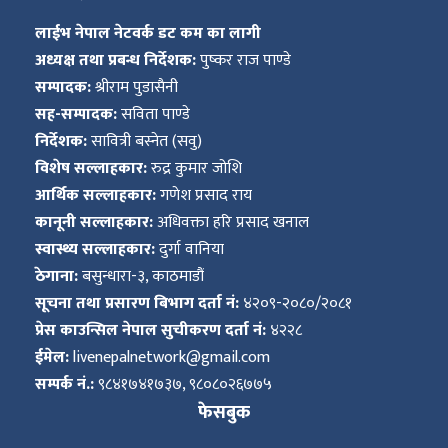
लाईभ नेपाल नेटवर्क डट कम का लागी
अध्यक्ष तथा प्रबन्ध निर्देशक:
पुष्कर राज पाण्डे
सम्पादक:
श्रीराम पुडासैनी
सह-सम्पादक:
सविता पाण्डे
निर्देशक:
सावित्री बस्नेत (सवु)
विशेष सल्लाहकार:
रुद्र कुमार जोशि
आर्थिक सल्लाहकार:
गणेश प्रसाद राय
कानूनी सल्लाहकार:
अधिवक्ता हरि प्रसाद खनाल
स्वास्थ्य सल्लाहकार:
दुर्गा वानिया
ठेगाना:
बसुन्धारा-३, काठमाडौं
सूचना तथा प्रसारण बिभाग दर्ता नं:
४२०९-२०८०/२०८१
प्रेस काउन्सिल नेपाल सुचीकरण दर्ता नं:
४२२८
ईमेल:
livenepalnetwork@gmail.com
सम्पर्क नं.:
९८४१७४१७३७, ९८०८०२६७७५
फेसबुक