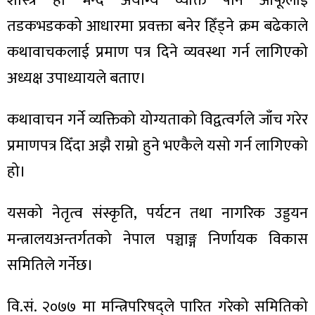
शास्त्र हो भन्दै अयोग्य व्यक्ति पनि आफूलाई
ित्य
तडकभडकको आधारमा प्रवक्ता बनेर हिँड्ने क्रम बढेकाले
र
कथावाचकलाई प्रमाण पत्र दिने व्यवस्था गर्न लागिएको
अध्यक्ष उपाध्यायले बताए।
्रिका
कथावाचन गर्ने व्यक्तिको योग्यताको विद्वत्वर्गले जाँच गरेर
प्रमाणपत्र दिँदा अझै राम्रो हुने भएकैले यसो गर्न लागिएको
हो।
ाज
यसको नेतृत्व संस्कृति, पर्यटन तथा नागरिक उड्डयन
मन्त्रालयअन्तर्गतको नेपाल पञ्चाङ्ग निर्णायक विकास
समितिले गर्नेछ।
वि.सं. २०७७ मा मन्त्रिपरिषद्ले पारित गरेको समितिको