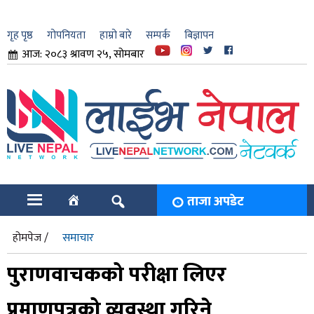
गृह पृष्ठ
गोपनियता
हाम्रो बारे
सम्पर्क
बिज्ञापन
आज: २०८३ श्रावण २५, सोमबार
ार
ि
ताजा अपडेट
होमपेज /
समाचार
पुराणवाचकको परीक्षा लिएर
प्रमाणपत्रको व्यवस्था गरिने