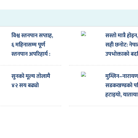
विश्व स्तनपान सप्ताह,
सस्तो मात्रै होइन
६ महिनासम्म पूर्ण
सही छनोट: नेपा
स्तनपान अपरिहार्य :
उपभोक्ताको बदल
डा. रमिता श्रेष्ठ
सोच “CG |
Digital”
सुनको मूल्य तोलामै
मुग्लिन–नाराय
४२ सय बढ्यो
सडकखण्डको पह
हटाइयो, याताय
सञ्चालनमा