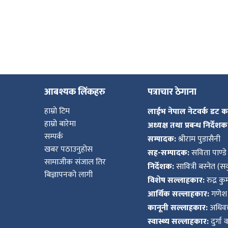
आबश्यक लिंकहरु
पत्राचार ठेगाना
हाम्रो टिम
लाईभ नेपाल नेटवर्क डट 
हाम्रो बारेमा
अध्यक्ष तथा प्रबन्ध निर्देशक
सम्पर्क
सम्पादक:
श्रीराम पुडासैनी
खबर पठाउनुहोस
सह-सम्पादक:
सविता पाण्डे
सामाजीक संजाल तिर
निर्देशक:
सावित्री बस्नेत (सव
बिज्ञापनको लागी
विशेष सल्लाहकार:
रुद्र क
आर्थिक सल्लाहकार:
गणेश 
कानूनी सल्लाहकार:
अधिवक्
स्वास्थ्य सल्लाहकार:
दुर्गा 