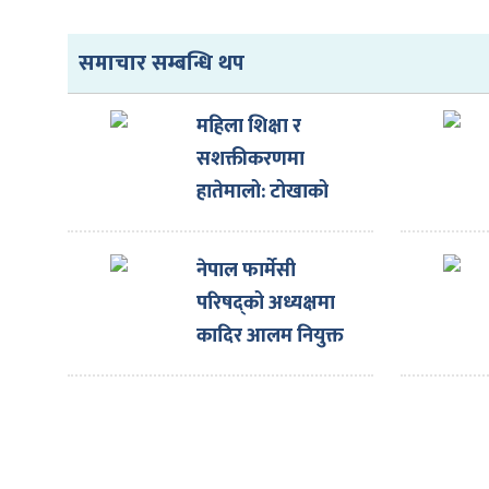
समाचार सम्बन्धि थप
महिला शिक्षा र
ा
सशक्तीकरणमा
हातेमालो: टोखाको
चेतना महिला
विद्यालयलाई नेपाल
नेपाल फार्मेसी
ी
एसबिआई मर्चेन्ट
परिषद्को अध्यक्षमा
बैंकको प्रिन्टर
कादिर आलम नियुक्त
ियो
हस्तान्तरण
 बिशेष