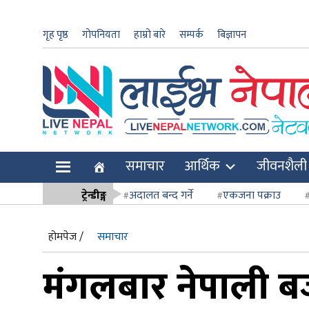
गृह पृष्ठ
गोपनियता
हाम्रो बारे
सम्पर्क
बिज्ञापन
ार
समाचार
आर्थिक
जीवनशैली
ि
ट्रेन्डीङ्ग
अदालत बन्द गर्ने
एकजना पक्राउ
सर्वोच्च अदाल
होमपेज /
समाचार
मंगलबार नेपाली बज