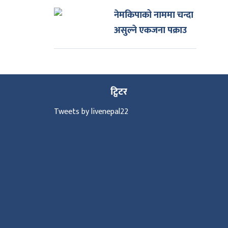
नेमकिपाको नाममा चन्दा
असुल्ने एकजना पक्राउ
ट्विटर
Tweets by livenepal22