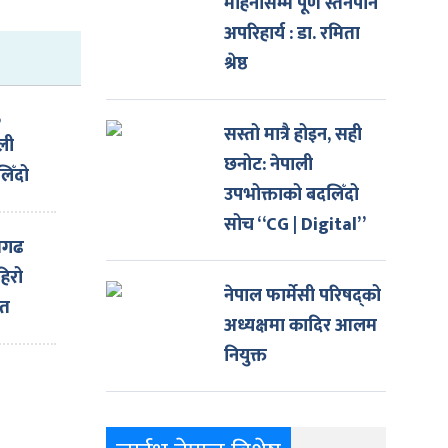
महिनासम्म पूर्ण स्तनपान
अपरिहार्य : डा. रमिता
श्रेष्ठ
,
सस्तो मात्रै होइन, सही
ली
छनोट: नेपाली
िँदो
उपभोक्ताको बदलिँदो
सोच “CG | Digital”
णगढ
िरो
नेपाल फार्मेसी परिषद्को
ात
अध्यक्षमा कादिर आलम
नियुक्त