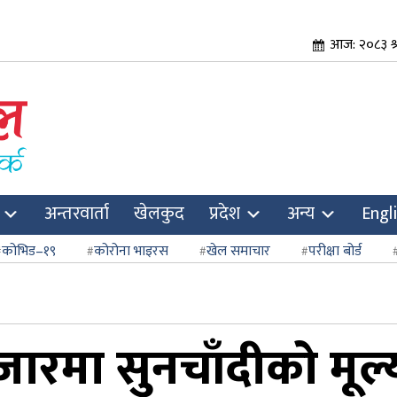
आज: २०८३ श्
अन्तरवार्ता
खेलकुद
प्रदेश
अन्य
Engl
कोभिड–१९
कोरोना भाइरस
खेल समाचार
परीक्षा बोर्ड
ारमा सुनचाँदीको मूल