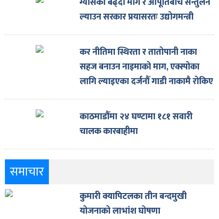
ग्यासको बढ्दो माग र आपूर्तिबीच सन्तुलन
ल्याउन सरकार प्रयासरतः उद्योगमन्त्री
कर नीतिमा स्थिरता र तातोपानी नाका
सहज बनाउन नाइमाको माग, एक्स्पोका
लागि ल्याइएका दर्जनौँ गाडी नाकामै रोकिए
काठमाडौँमा २४ घण्टामा १८१ सवारी
चालक कारबाहीमा
समाचार
कुमारी क्यापिटलका तीन बन्दमुखी
योजनाको लाभांश घोषणा