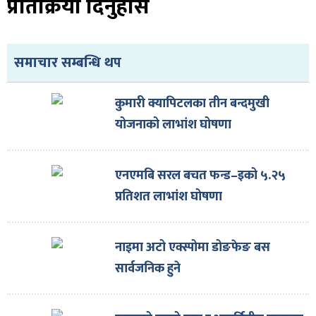
प्रतिक्रिया दिनुहोस
ित्य
र
समाचार सम्बन्धि थप
्रिका
कुमारी क्यापिटलका तीन बन्दमुखी
योजनाको लाभांश घोषणा
एनएमबि सरल बचत फन्ड–इको ५.२५
ाज
प्रतिशत लाभांश घोषणा
नाइमा अटो एक्स्पोमा डोङफेङ बस
सार्वजनिक हुने