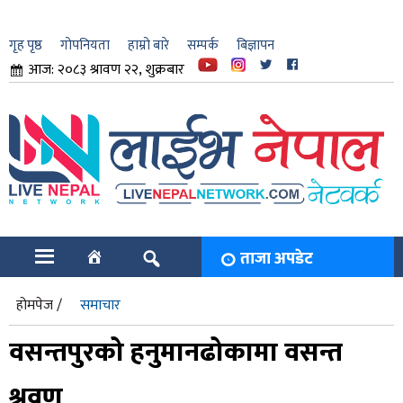
गृह पृष्ठ
गोपनियता
हाम्रो बारे
सम्पर्क
बिज्ञापन
आज: २०८३ श्रावण २२, शुक्रबार
ार
ि
ताजा अपडेट
होमपेज /
समाचार
वसन्तपुरको हनुमानढोकामा वसन्त
श्रवण