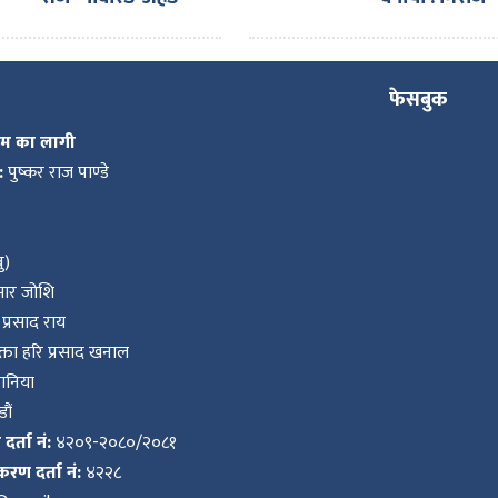
टुगेदर पार्टनर्स मिट’
ढुंगाना
सम्पन्न गरी स्वदेश
फिर्ता
फेसबुक
कम का लागी
:
पुष्कर राज पाण्डे
ु)
ुमार जोशि
प्रसाद राय
ता हरि प्रसाद खनाल
वानिया
ौं
र्ता नं:
४२०९-२०८०/२०८१
करण दर्ता नं:
४२२८