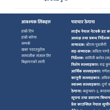
आबश्यक लिंकहरु
पत्राचार ठेगाना
हाम्रो टिम
लाईभ नेपाल नेटवर्क डट 
हाम्रो बारेमा
अध्यक्ष तथा प्रबन्ध निर्देशक
सम्पर्क
सम्पादक:
श्रीराम पुडासैनी
खबर पठाउनुहोस
सह-सम्पादक:
सविता पाण्डे
सामाजीक संजाल तिर
निर्देशक:
सावित्री बस्नेत (सव
बिज्ञापनको लागी
विशेष सल्लाहकार:
रुद्र क
आर्थिक सल्लाहकार:
गणेश 
कानूनी सल्लाहकार:
अधिवक्
स्वास्थ्य सल्लाहकार:
दुर्गा 
ठेगाना:
बसुन्धारा-३, काठमाड
सूचना तथा प्रसारण बिभाग द
प्रेस काउन्सिल नेपाल सुची