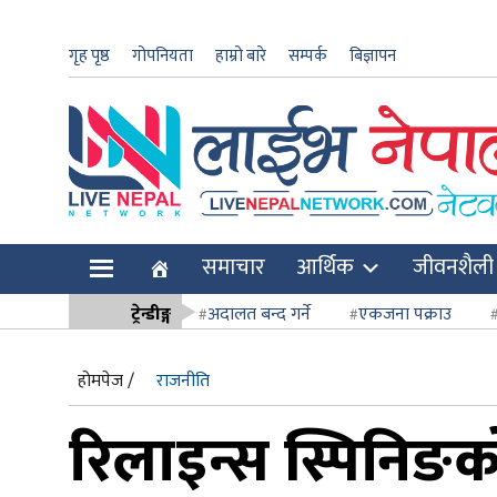
गृह पृष्ठ
गोपनियता
हाम्रो बारे
सम्पर्क
बिज्ञापन
ार
समाचार
आर्थिक
जीवनशैली
ि
ट्रेन्डीङ्ग
अदालत बन्द गर्ने
एकजना पक्राउ
सर्वोच्च अदाल
होमपेज /
राजनीति
रिलाइन्स स्पिनिङक