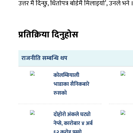
ित्य
उत्तर मै दिन्छु, धितोपत्र बोर्डमै मिलाइयो’, उनले भने 
र
प्रतिक्रिया दिनुहोस
्रिका
राजनीति सम्बन्धि थप
कोलम्बियाली
ाज
भाडाका सैनिकबारे
रुसको
अस्वीकारोक्ति
दोहोरो अंकले घट्यो
नेप्से, कारोबार ४ अर्ब
६२ करोड पुग्यो