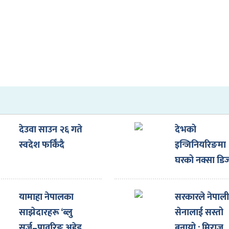
।
देउवा साउन २६ गते
देभको
स्वदेश फर्किँदै
इन्जिनियरिङमा
घरको नक्सा डि
गराउँदा ३३ प्रत
छुट
यामाहा नेपालका
सरकारले नेपाल
साझेदारहरू ‘ब्लु
सेनालाई सस्तो
सर्ज–पावरिङ अहेड
बनायो : मिराज