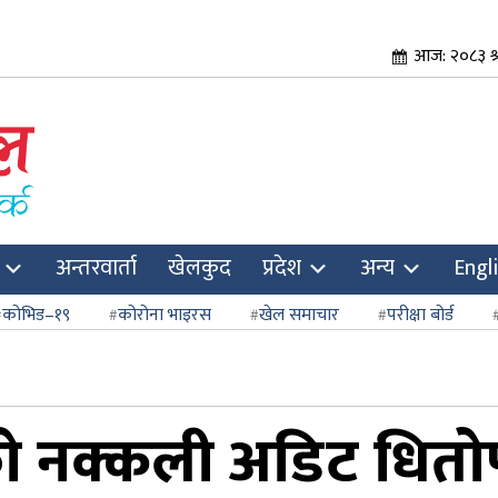
आज: २०८३ श्
अन्तरवार्ता
खेलकुद
प्रदेश
अन्य
Engl
कोभिड–१९
कोरोना भाइरस
खेल समाचार
परीक्षा बोर्ड
ो नक्कली अडिट धितोपत्