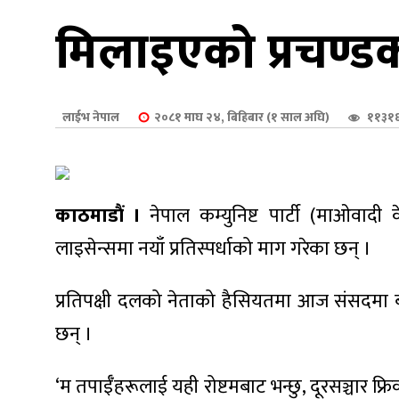
शुपालन
मिलाइएको प्रचण्
लाईभ नेपाल
२०८१ माघ २४, बिहिबार (१ साल अघि)
११३१६
काठमाडौं ।
नेपाल कम्युनिष्ट पार्टी (माओवादी क
लाइसेन्समा नयाँ प्रतिस्पर्धाको माग गरेका छन् ।
प्रतिपक्षी दलको नेताको हैसियतमा आज संसदमा बोल्द
जन
छन् ।
‘म तपाईँहरूलाई यही रोष्टमबाट भन्छु, दूरसञ्चार फ्